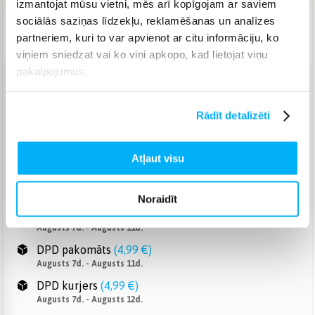
izmantojat mūsu vietni, mēs arī kopīgojam ar saviem
sociālās saziņas līdzekļu, reklamēšanas un analīzes
Piegāde: 1-4 d.d.
partneriem, kuri to var apvienot ar citu informāciju, ko
viņiem sniedzat vai ko viņi apkopo, kad lietojat viņu
pakalpojumus.
Venipak pakomāts
(
2,99 €
)
Augusts 7d. - Augusts 11d.
Rādīt detalizēti
Venipak Kurjers
(
3,99 €
)
Apmaksā pilnu summu skaidrā naudā piegādes brīdī.
Augusts 7d. - Augusts 12d.
Atļaut visu
Omniva pakomāts
(
3,99 €
)
Augusts 7d. - Augusts 11d.
Noraidīt
Smartposti pakomāts
(
2,99 €
)
Augusts 7d. - Augusts 11d.
DPD pakomāts
(
4,99 €
)
Augusts 7d. - Augusts 11d.
DPD kurjers
(
4,99 €
)
Augusts 7d. - Augusts 12d.