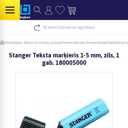
30 dienu bezmaksas atgriešana
/
Rotaļlietas, bērnu un mazuļu preces
/
Preces bērniem
/
Preces skolai
/
Rakstīšanas rī
Stanger Teksta marķieris 1-5 mm, zils, 1
gab. 180005000