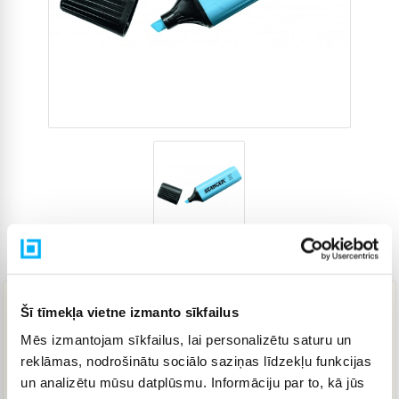
Preces kods
4265266
Šī tīmekļa vietne izmanto sīkfailus
8,19 €
Mēs izmantojam sīkfailus, lai personalizētu saturu un
reklāmas, nodrošinātu sociālo saziņas līdzekļu funkcijas
IELIKT GROZĀ
un analizētu mūsu datplūsmu. Informāciju par to, kā jūs