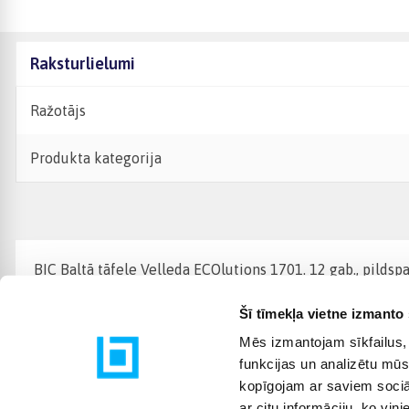
Raksturlielumi
Ražotājs
Produkta kategorija
BIC Baltā tāfele Velleda ECOlutions 1701. 12 gab., pildspa
Šī tīmekļa vietne izmanto 
Mēs izmantojam sīkfailus, 
funkcijas un analizētu mūs
kopīgojam ar saviem sociāl
ar citu informāciju, ko viņ