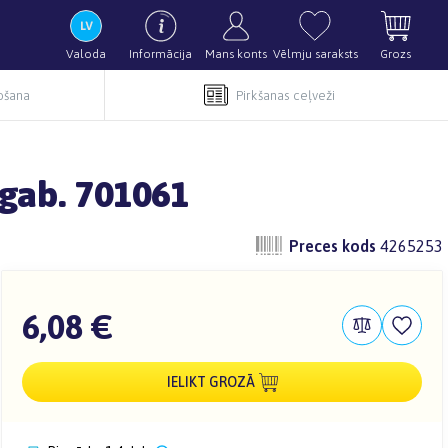
Valoda
Informācija
Mans konts
Vēlmju saraksts
Grozs
pošana
Pirkšanas ceļveži
 gab. 701061
Preces kods
4265253
6,08 €
IELIKT GROZĀ