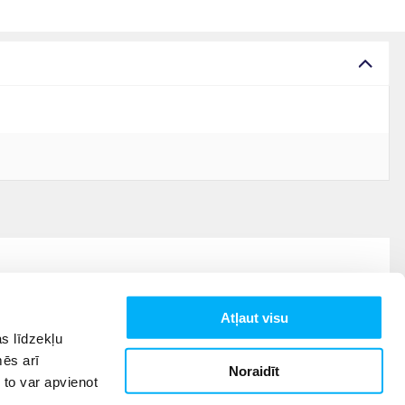
Atļaut visu
s līdzekļu
mēs arī
Noraidīt
 to var apvienot