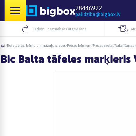
28446922
palidziba@bigbox.lv
30 dienu bezmaksas atgriešana
Āt
/
Rotaļlietas, bērnu un mazuļu preces
/
Preces bērniem
/
Preces skolai
/
Rakstīšanas r
Bic Balta tāfeles marķieris 