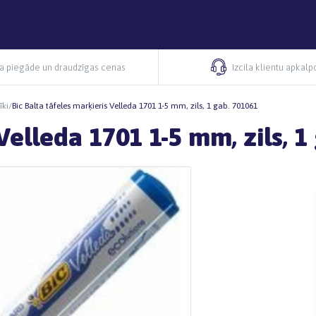
ra piegāde un draudzīgas cenas
Izcila klientu apkal
īki
/
Bic Balta tāfeles marķieris Velleda 1701 1-5 mm, zils, 1 gab. 701061
Velleda 1701 1-5 mm, zils, 1