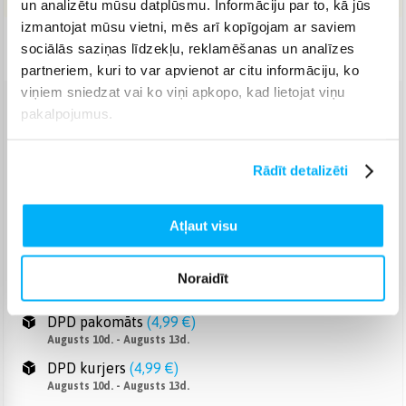
un analizētu mūsu datplūsmu. Informāciju par to, kā jūs
izmantojat mūsu vietni, mēs arī kopīgojam ar saviem
Piegāde: 1-4 d.d.
sociālās saziņas līdzekļu, reklamēšanas un analīzes
partneriem, kuri to var apvienot ar citu informāciju, ko
viņiem sniedzat vai ko viņi apkopo, kad lietojat viņu
pakalpojumus.
Venipak pakomāts
(
2,99 €
)
Augusts 10d. - Augusts 13d.
Venipak Kurjers
(
3,99 €
)
Rādīt detalizēti
Apmaksā pilnu summu skaidrā naudā piegādes brīdī.
Augusts 10d. - Augusts 13d.
Atļaut visu
Omniva pakomāts
(
3,99 €
)
Augusts 10d. - Augusts 13d.
Smartposti pakomāts
(
2,99 €
)
Noraidīt
Augusts 10d. - Augusts 13d.
DPD pakomāts
(
4,99 €
)
Augusts 10d. - Augusts 13d.
DPD kurjers
(
4,99 €
)
Augusts 10d. - Augusts 13d.