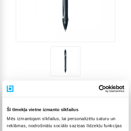
Preces kods
4265220
11,25 €
Šī tīmekļa vietne izmanto sīkfailus
Mēs izmantojam sīkfailus, lai personalizētu saturu un
IELIKT GROZĀ
reklāmas, nodrošinātu sociālo saziņas līdzekļu funkcijas