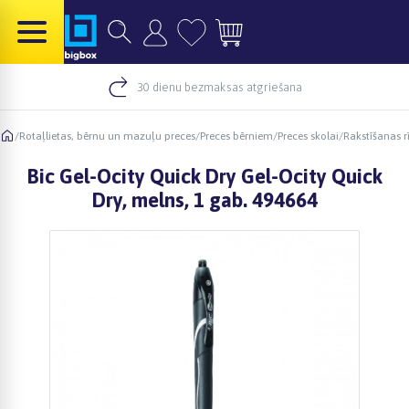
30 dienu bezmaksas atgriešana
/
Rotaļlietas, bērnu un mazuļu preces
/
Preces bērniem
/
Preces skolai
/
Rakstīšanas rī
Bic Gel-Ocity Quick Dry Gel-Ocity Quick
Dry, melns, 1 gab. 494664