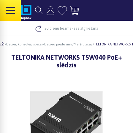
30 dienu bezmaksas atgriešana
/
Datori, konsoles, spēles
/
Datoru piederumi
/
Maršrutētāji
/
TELTONIKA NETWORKS TS
TELTONIKA NETWORKS TSW040 PoE+
slēdzis