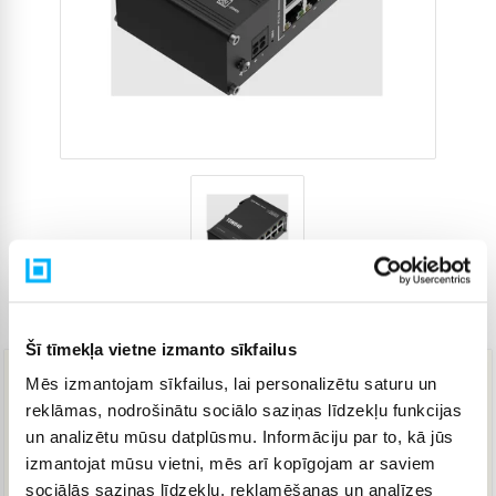
Preces kods
4261275
Šī tīmekļa vietne izmanto sīkfailus
Mēs izmantojam sīkfailus, lai personalizētu saturu un
64,03 €
reklāmas, nodrošinātu sociālo saziņas līdzekļu funkcijas
un analizētu mūsu datplūsmu. Informāciju par to, kā jūs
izmantojat mūsu vietni, mēs arī kopīgojam ar saviem
IZPĀRDOTS
sociālās saziņas līdzekļu, reklamēšanas un analīzes