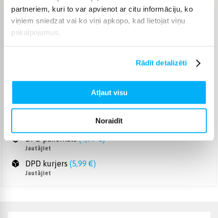
partneriem, kuri to var apvienot ar citu informāciju, ko
viņiem sniedzat vai ko viņi apkopo, kad lietojat viņu
Venipak pakomāts
(
2,99 €
)
pakalpojumus.
Jautājiet
Venipak Kurjers
(
4,99 €
)
Rādīt detalizēti
Apmaksā pilnu summu skaidrā naudā piegādes brīdī.
Jautājiet
Omniva pakomāts
(
3,99 €
)
Atļaut visu
Jautājiet
Smartposti pakomāts
(
2,99 €
)
Noraidīt
Jautājiet
DPD pakomāts
(
4,99 €
)
Jautājiet
DPD kurjers
(
5,99 €
)
Jautājiet