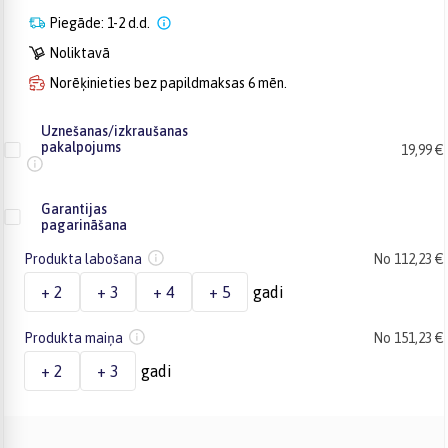
Piegāde: 1-2 d.d.
Noliktavā
Norēķinieties bez papildmaksas 6 mēn.
Uznešanas/izkraušanas
pakalpojums
19,99 €
Garantijas
pagarināšana
Produkta labošana
No 112,23 €
+ 2
+ 3
+ 4
+ 5
gadi
Produkta maiņa
No 151,23 €
+ 2
+ 3
gadi