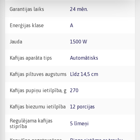
Garantijas laiks
24 mēn.
Enerģijas klase
A
Jauda
1500 W
Kafijas aparāta tips
Automātisks
Kafijas piltuves augstums
Līdz 14,5 cm
Kafijas pupiņu ietilpība, g
270
Kafijas biezumu ietilpība
12 porcijas
Regulējama kafijas
5 līmeņi
stiprība