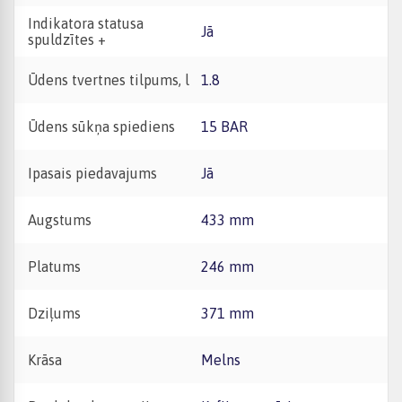
Indikatora statusa
Jā
spuldzītes +
Ūdens tvertnes tilpums, l
1.8
Ūdens sūkņa spiediens
15 BAR
Ipasais piedavajums
Jā
Augstums
433 mm
Platums
246 mm
Dziļums
371 mm
Krāsa
Melns