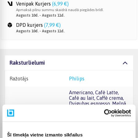
Venipak Kurjers
(
6,99 €
)
Apmaksā pilnu summu skaidrā naudā piegādes brīdī.
Augusts 10d. - Augusts 11d.
DPD kurjers
(
7,99 €
)
Augusts 10d. - Augusts 11d.
Raksturlielumi
Ražotājs
Philips
Americano, Cafè Latte,
Café au lait, Caffè crema,
Dvigubas espresso, Melnā
Kafijas gatavošana -
kafija, Karštas vanduo,
Latte macchiato, Piena
putas, Cappuccino,
Espresso
Šī tīmekļa vietne izmanto sīkfailus