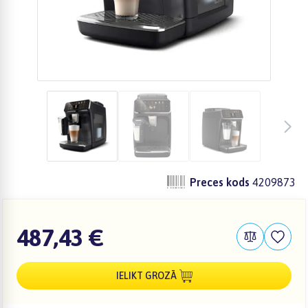
Preces kods
4209873
487,43 €
IELIKT GROZĀ