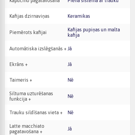
Kapučīno pagatavošana
Piena sistēma ar trauku
Kafijas dzirnaviņas
Keramikas
Kafijas pupiņas un malta
Piemērots kafijai
kafija
Automātiska izslēgšanās +
Jā
Ekrāns +
Jā
Taimeris +
Nē
Siltuma uzturēšanas
Nē
funkcija +
Trauku sildīšanas vieta +
Nē
Latte macchiato
Jā
pagatavošana +