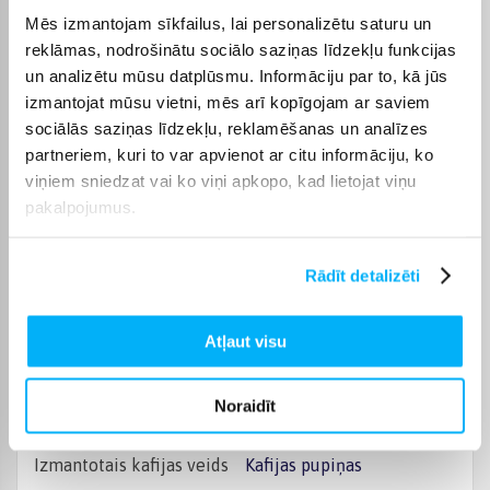
Aukstā kafija
Nē
Mēs izmantojam sīkfailus, lai personalizētu saturu un
reklāmas, nodrošinātu sociālo saziņas līdzekļu funkcijas
Atsevišķa karstā ūdens
Jā
sprausla
un analizētu mūsu datplūsmu. Informāciju par to, kā jūs
izmantojat mūsu vietni, mēs arī kopīgojam ar saviem
Slīpripas veids
Keraminės
sociālās saziņas līdzekļu, reklamēšanas un analīzes
partneriem, kuri to var apvienot ar citu informāciju, ko
viņiem sniedzat vai ko viņi apkopo, kad lietojat viņu
Viedā lietotne
Nėra
pakalpojumus.
Kafijas automāta lietošana
Jutikliniai mygtukai
Rādīt detalizēti
Piena sistēmas veids
Iebūvēta piena tvertne
Atļaut visu
Piena tvertnes tilpums, ml
260
Noraidīt
Pievienojas ūdens padevei
Nē
Izmantotais kafijas veids
Kafijas pupiņas