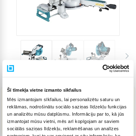
Preces kods
4186500
Šī tīmekļa vietne izmanto sīkfailus
Mēs izmantojam sīkfailus, lai personalizētu saturu un
324,90 €
reklāmas, nodrošinātu sociālo saziņas līdzekļu funkcijas
un analizētu mūsu datplūsmu. Informāciju par to, kā jūs
izmantojat mūsu vietni, mēs arī kopīgojam ar saviem
IELIKT GROZĀ
sociālās saziņas līdzekļu, reklamēšanas un analīzes
partneriem, kuri to var apvienot ar citu informāciju, ko