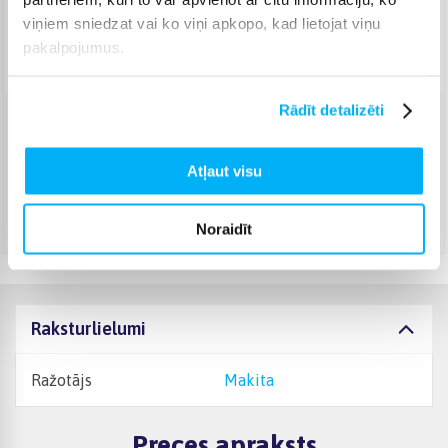
viņiem sniedzat vai ko viņi apkopo, kad lietojat viņu
Piegāde: 3-6 d.d.
pakalpojumus.
Norēķinieties bez papildmaksas 6 mēn.
Rādīt detalizēti
Venipak Kurjers
(
4,99 €
)
Apmaksā pilnu summu skaidrā naudā piegādes brīdī.
Atļaut visu
Augusts 13d. - Augusts 18d.
DPD kurjers
(
5,99 €
)
Augusts 13d. - Augusts 18d.
Noraidīt
Raksturlielumi
Ražotājs
Makita
Preces apraksts