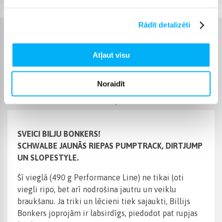
Rādīt detalizēti
Raksturlielumi
Atļaut visu
Ražotājs
Schwalbe
Noraidīt
Preces apraksts
SVEICI BILJU BONKERS!
SCHWALBE JAUNĀS RIEPAS PUMPTRACK, DIRTJUMP
UN SLOPESTYLE.
Šī vieglā (490 g Performance Line) ne tikai ļoti
viegli ripo, bet arī nodrošina jautru un veiklu
braukšanu. Ja triki un lēcieni tiek sajaukti, Billijs
Bonkers joprojām ir labsirdīgs, piedodot pat rupjas