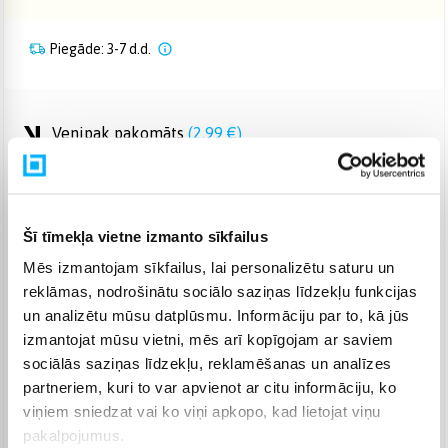
Piegāde: 3-7 d.d.
Venipak pakomāts
(
2,99 €
)
Augusts 11d. - Augusts 17d.
Venipak Kurjers
(
4,99 €
)
Apmaksā pilnu summu skaidrā naudā piegādes brīdī.
Augusts 12d. - Augusts 18d.
Šī tīmekļa vietne izmanto sīkfailus
Omniva pakomāts
(
3,99 €
)
Mēs izmantojam sīkfailus, lai personalizētu saturu un
Augusts 11d. - Augusts 17d.
reklāmas, nodrošinātu sociālo saziņas līdzekļu funkcijas
Smartposti pakomāts
(
2,99 €
)
un analizētu mūsu datplūsmu. Informāciju par to, kā jūs
Augusts 11d. - Augusts 17d.
izmantojat mūsu vietni, mēs arī kopīgojam ar saviem
DPD pakomāts
(
4,99 €
)
sociālās saziņas līdzekļu, reklamēšanas un analīzes
Augusts 11d. - Augusts 17d.
partneriem, kuri to var apvienot ar citu informāciju, ko
DPD kurjers
(
5,99 €
)
viņiem sniedzat vai ko viņi apkopo, kad lietojat viņu
Augusts 12d. - Augusts 18d.
pakalpojumus.