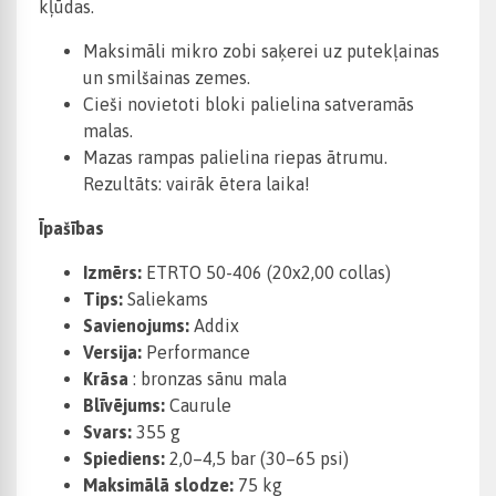
kļūdas.
Maksimāli mikro zobi saķerei uz putekļainas
un smilšainas zemes.
Cieši novietoti bloki palielina satveramās
malas.
Mazas rampas palielina riepas ātrumu.
Rezultāts: vairāk ētera laika!
Īpašības
Izmērs:
ETRTO 50-406 (20x2,00 collas)
Tips:
Saliekams
Savienojums:
Addix
Versija:
Performance
Krāsa
: bronzas sānu mala
Blīvējums:
Caurule
Svars:
355 g
Spiediens:
2,0–4,5 bar (30–65 psi)
Maksimālā slodze:
75 kg