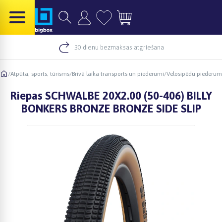
30 dienu bezmaksas atgriešana
/
Atpūta, sports, tūrisms
/
Brīvā laika transports un piederumi
/
Velosipēdu piederum
Riepas SCHWALBE 20X2.00 (50-406) BILLY
BONKERS BRONZE BRONZE SIDE SLIP