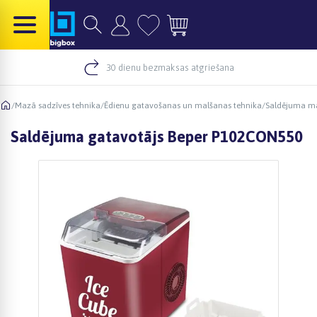
30 dienu bezmaksas atgriešana
/
Mazā sadzīves tehnika
/
Ēdienu gatavošanas un malšanas tehnika
/
Saldējuma ma
Saldējuma gatavotājs Beper P102CON550