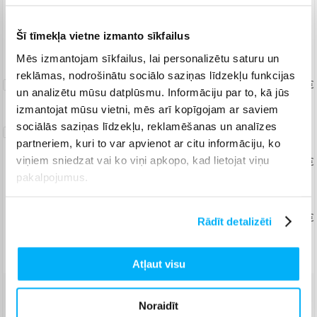
Piegāde: 4-5 d.d.
Šī tīmekļa vietne izmanto sīkfailus
Norēķinieties bez papildmaksas 6 mēn.
Mēs izmantojam sīkfailus, lai personalizētu saturu un
Uznešanas/izkraušanas
reklāmas, nodrošinātu sociālo saziņas līdzekļu funkcijas
pakalpojums
19,99 €
un analizētu mūsu datplūsmu. Informāciju par to, kā jūs
izmantojat mūsu vietni, mēs arī kopīgojam ar saviem
sociālās saziņas līdzekļu, reklamēšanas un analīzes
Garantijas
pagarināšana
partneriem, kuri to var apvienot ar citu informāciju, ko
viņiem sniedzat vai ko viņi apkopo, kad lietojat viņu
Produkta labošana
No 35,57 €
pakalpojumus.
+ 2
+ 3
+ 4
+ 5
gadi
Produkta maiņa
No 46,68 €
Rādīt detalizēti
+ 2
+ 3
gadi
Atļaut visu
Venipak pakomāts
(
2,99 €
)
Noraidīt