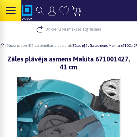
30 dienu bezmaksas atgriešana
/
Dārza preces
/
Dārza tehnikas piederumi
/
Zāles pļāvēja asmens Makita 671001427
Zāles pļāvēja asmens Makita 671001427,
41 cm