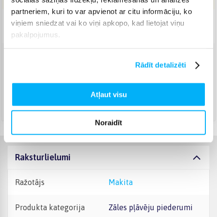
partneriem, kuri to var apvienot ar citu informāciju, ko
viņiem sniedzat vai ko viņi apkopo, kad lietojat viņu
Piegāde: 3-6 d.d.
pakalpojumus.
Venipak Kurjers
(
4,99 €
)
Rādīt detalizēti
Apmaksā pilnu summu skaidrā naudā piegādes brīdī.
Augusts 12d. - Augusts 17d.
Atļaut visu
DPD kurjers
(
5,99 €
)
Augusts 12d. - Augusts 17d.
Noraidīt
Raksturlielumi
Ražotājs
Makita
Produkta kategorija
Zāles pļāvēju piederumi