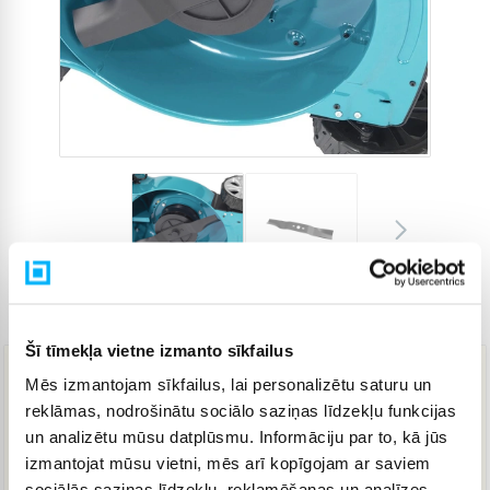
Preces kods
4025708
Šī tīmekļa vietne izmanto sīkfailus
Mēs izmantojam sīkfailus, lai personalizētu saturu un
13,99 €
reklāmas, nodrošinātu sociālo saziņas līdzekļu funkcijas
un analizētu mūsu datplūsmu. Informāciju par to, kā jūs
izmantojat mūsu vietni, mēs arī kopīgojam ar saviem
IELIKT GROZĀ
sociālās saziņas līdzekļu, reklamēšanas un analīzes