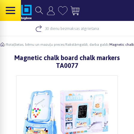
30 dienu bezmaksas atgriešana
/
Rotaļlietas, bērnu un mazuļu preces
/
Rakstāmgaldi, darba galdi
/
Magnetic chalk
Magnetic chalk board chalk markers
TA0077