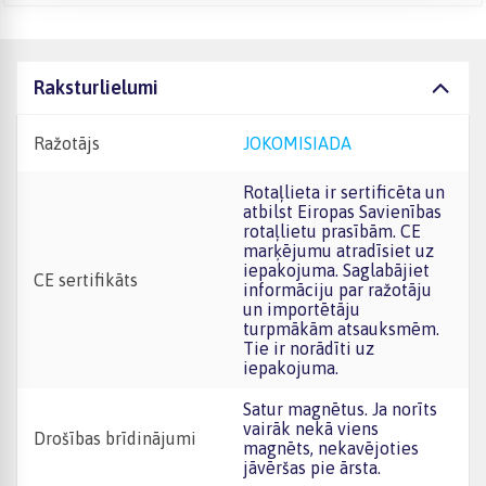
Raksturlielumi
Ražotājs
JOKOMISIADA
Rotaļlieta ir sertificēta un
atbilst Eiropas Savienības
rotaļlietu prasībām. CE
marķējumu atradīsiet uz
iepakojuma. Saglabājiet
CE sertifikāts
informāciju par ražotāju
un importētāju
turpmākām atsauksmēm.
Tie ir norādīti uz
iepakojuma.
Satur magnētus. Ja norīts
vairāk nekā viens
Drošības brīdinājumi
magnēts, nekavējoties
jāvēršas pie ārsta.