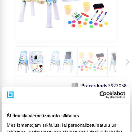
Preces kods
3923058
43,34 €
Šī tīmekļa vietne izmanto sīkfailus
Mēs izmantojam sīkfailus, lai personalizētu saturu un
IELIKT GROZĀ
reklāmas, nodrošinātu sociālo saziņas līdzekļu funkcijas