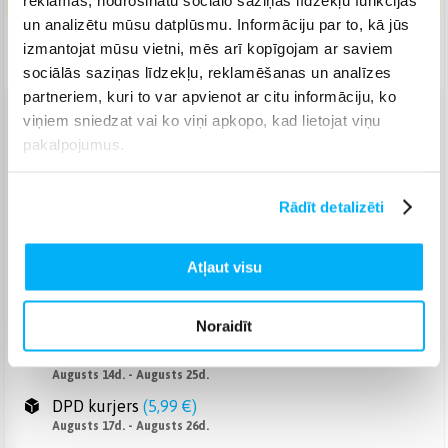
un analizētu mūsu datplūsmu. Informāciju par to, kā jūs
izmantojat mūsu vietni, mēs arī kopīgojam ar saviem
Piegāde: 7-14 d.d.
sociālās saziņas līdzekļu, reklamēšanas un analīzes
partneriem, kuri to var apvienot ar citu informāciju, ko
viņiem sniedzat vai ko viņi apkopo, kad lietojat viņu
Venipak pakomāts
(
2,99 €
)
pakalpojumus.
Augusts 14d. - Augusts 25d.
Venipak Kurjers
(
4,99 €
)
Apmaksā pilnu summu skaidrā naudā piegādes brīdī.
Rādīt detalizēti
Augusts 17d. - Augusts 26d.
Omniva pakomāts
(
3,99 €
)
Atļaut visu
Augusts 14d. - Augusts 25d.
Smartposti pakomāts
(
2,99 €
)
Augusts 14d. - Augusts 25d.
Noraidīt
DPD pakomāts
(
4,99 €
)
Augusts 14d. - Augusts 25d.
DPD kurjers
(
5,99 €
)
Augusts 17d. - Augusts 26d.