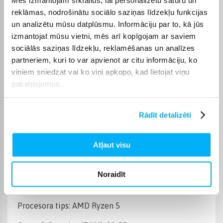
Operētājsistēma
Windows 11
reklāmas, nodrošinātu sociālo saziņas līdzekļu funkcijas
un analizētu mūsu datplūsmu. Informāciju par to, kā jūs
Cietā diska ietilpība
500 GB
izmantojat mūsu vietni, mēs arī kopīgojam ar saviem
sociālās saziņas līdzekļu, reklamēšanas un analīzes
Operatīvā atmiņa, (RAM)
32 GB
partneriem, kuri to var apvienot ar citu informāciju, ko
viņiem sniedzat vai ko viņi apkopo, kad lietojat viņu
pakalpojumus.
Videokarte
NVIDIA GeForce RTX 3050
Datora procesora tips
AMD Ryzen 5
Rādīt detalizēti
Produkta kategorija
Stacionārie datori
Atļaut visu
Preces apraksts
Noraidīt
Procesora tips: AMD Ryzen 5