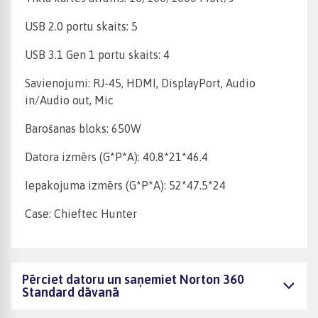
USB 2.0 portu skaits: 5
USB 3.1 Gen 1 portu skaits: 4
Savienojumi: RJ-45, HDMI, DisplayPort, Audio
in/Audio out, Mic
Barošanas bloks: 650W
Datora izmērs (G*P*A): 40.8*21*46.4
Iepakojuma izmērs (G*P*A): 52*47.5*24
Case: Chieftec Hunter
Pērciet datoru un saņemiet Norton 360
Standard dāvanā