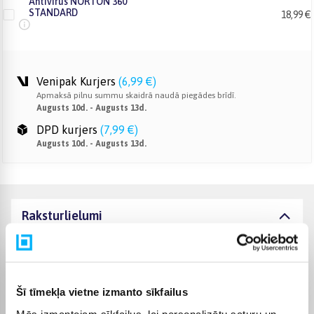
Antivirus NORTON 360
STANDARD
18,99 €
Venipak Kurjers
(
6,99 €
)
Apmaksā pilnu summu skaidrā naudā piegādes brīdī.
Augusts 10d. - Augusts 13d.
DPD kurjers
(
7,99 €
)
Augusts 10d. - Augusts 13d.
Raksturlielumi
Ražotājs
INTOP
Komplektēšanas valsts
Latvija
Šī tīmekļa vietne izmanto sīkfailus
Mēs izmantojam sīkfailus, lai personalizētu saturu un