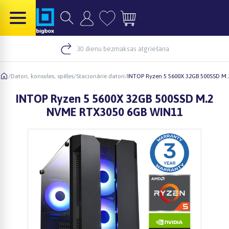
30 dienu bezmaksas atgriešana
/
Datori, konsoles, spēles
/
Stacionārie datori
/
INTOP Ryzen 5 5600X 32GB 500SSD M
INTOP Ryzen 5 5600X 32GB 500SSD M.2
NVME RTX3050 6GB WIN11