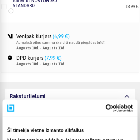
Antivirus NORTON 360
STANDARD
18,99 €
Venipak Kurjers
(
6,99 €
)
Apmaksā pilnu summu skaidrā naudā piegādes brīdī.
Augusts 10d. - Augusts 13d.
DPD kurjers
(
7,99 €
)
Augusts 10d. - Augusts 13d.
Raksturlielumi
Ražotājs
INTOP
Komplektēšanas valsts
Latvija
Šī tīmekļa vietne izmanto sīkfailus
Mēs izmantojam sīkfailus, lai personalizētu saturu un