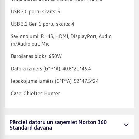
USB 2.0 portu skaits: 5
USB 3.1 Gen 1 portu skaits: 4
Savienojumi: RJ-45, HDMI, DisplayPort, Audio
in/Audio out, Mic
Barošanas bloks: 650W
Datora izmērs (G*P*A): 40.8*21*46.4
Iepakojuma izmērs (G*P*A): 52*47.5*24
Case: Chieftec Hunter
Pērciet datoru un saņemiet Norton 360
Standard dāvanā