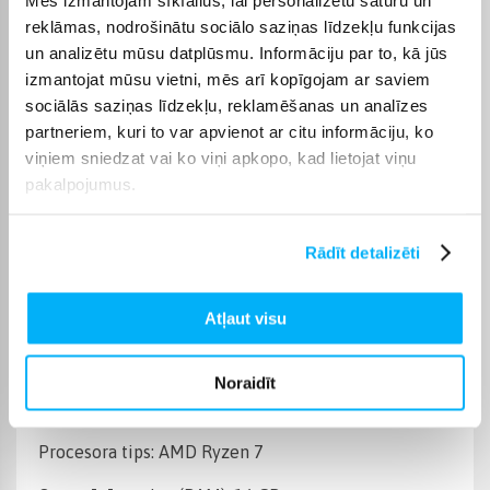
Operētājsistēma
Be OS
reklāmas, nodrošinātu sociālo saziņas līdzekļu funkcijas
un analizētu mūsu datplūsmu. Informāciju par to, kā jūs
Cietā diska ietilpība
250 GB
izmantojat mūsu vietni, mēs arī kopīgojam ar saviem
sociālās saziņas līdzekļu, reklamēšanas un analīzes
Operatīvā atmiņa, (RAM)
16 GB
partneriem, kuri to var apvienot ar citu informāciju, ko
viņiem sniedzat vai ko viņi apkopo, kad lietojat viņu
pakalpojumus.
Videokarte
NVIDIA GeForce RTX 3050
Datora procesora tips
AMD Ryzen 7
Rādīt detalizēti
Produkta kategorija
Stacionārie datori
Atļaut visu
Preces apraksts
Noraidīt
Procesora tips: AMD Ryzen 7