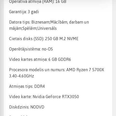
Operatīvā atmiņa (RAM): 16 GB
Garantija: 3 gadi
Datora tips: Biznesam;Mācībām, darbam un
mājām;Spēlēm;Universāls
Cietais disks (SSD): 250 GB M.2 NVME
Operētājsistēma: no-OS
Video kartes atmiņa: 6 GB GDDR6
Procesora modelis un numurs: AMD Ryzen 7 5700X
3.40-4.60GHz
Atmiņas tips: DDR4
Video karte: Nvidia GeForce RTX3050
Diskdzinis: NODVD