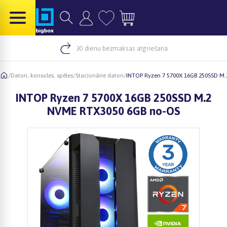
30 dienu bezmaksas atgriešana
/
Datori, konsoles, spēles
/
Stacionārie datori
/
INTOP Ryzen 7 5700X 16GB 250SSD M
INTOP Ryzen 7 5700X 16GB 250SSD M.2
NVME RTX3050 6GB no-OS