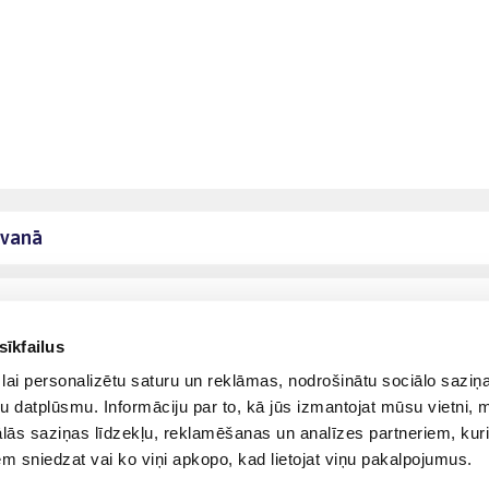
āvanā
sīkfailus
lai personalizētu saturu un reklāmas, nodrošinātu sociālo saziņa
u datplūsmu. Informāciju par to, kā jūs izmantojat mūsu vietni, 
ās saziņas līdzekļu, reklamēšanas un analīzes partneriem, kuri
iem sniedzat vai ko viņi apkopo, kad lietojat viņu pakalpojumus.