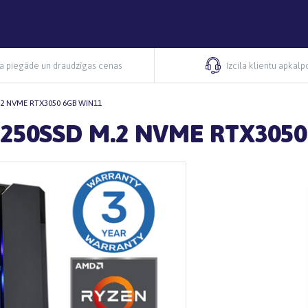
ra piegāde un draudzīgas cenas
Izcila klientu apkal
.2 NVME RTX3050 6GB WIN11
B 250SSD M.2 NVME RTX305