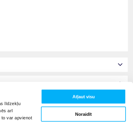
Atļaut visu
s līdzekļu
mēs arī
Noraidīt
 to var apvienot