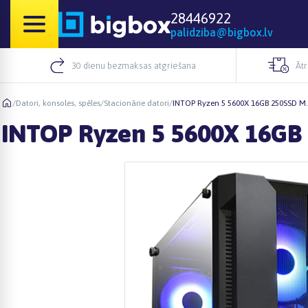
28446922
palidziba@bigbox.lv
30 dienu bezmaksas atgriešana
Āt
/
Datori, konsoles, spēles
/
Stacionārie datori
/
INTOP Ryzen 5 5600X 16GB 250SSD M
INTOP Ryzen 5 5600X 16G