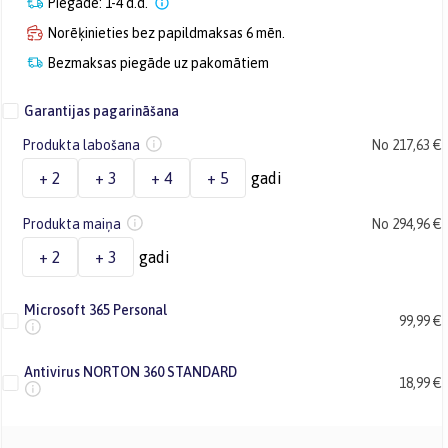
Piegāde: 1-4 d.d.
Norēķinieties bez papildmaksas 6 mēn.
Bezmaksas piegāde uz pakomātiem
Garantijas pagarināšana
Produkta labošana
No 217,63 €
+ 2
+ 3
+ 4
+ 5
gadi
Produkta maiņa
No 294,96 €
+ 2
+ 3
gadi
Microsoft 365 Personal
99,99 €
Antivirus NORTON 360 STANDARD
18,99 €