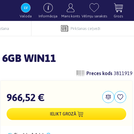
Valoda
Informācija
Mans konts
Vēlmju saraksts
Grozs
pošana
Pirkšanas ceļveži
0 6GB WIN11
Preces kods
3811919
966,52 €
IELIKT GROZĀ