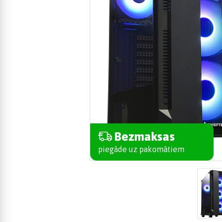
Bezmaksas
piegāde uz pakomātiem