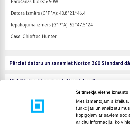
Barošanas bloks: 650W
Datora izmērs (G*P*A): 40.8*21*46.4
Iepakojuma izmērs (G*P*A): 52*47.5*24
Case: Chieftec Hunter
Pērciet datoru un saņemiet Norton 360 Standard d
Meklējat galda vai portatīvo datoru?
Šī tīmekļa vietne izmanto 
Mēs izmantojam sīkfailus, 
funkcijas un analizētu mūs
kopīgojam ar saviem sociāl
ar citu informāciju, ko viņ