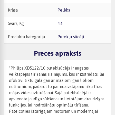
Krāsa
Pelēks
Svars, Kg
4.6
Produkta kategorija
Putekļu sūcēji
Preces apraksts
"Philips XD5122/10 putekļsūcējs ir augstas
veiktspējas tīrīšanas risinājums, kas ir izstrādāts, lai
efektīvi tiktu galā gan ar maziem, gan lieliem
netīrumiem, padarot to par neaizstājamu rīku tīras
mājas vides uzturēšanai. Šajā putekļsūcējā ir
apvienota jaudīga sūkšana un lietotājam draudzīgas
funkcijas, lai nodrošinātu optimālu tīrīšanu.
Pateicoties izturīgajam motoram un modernajai