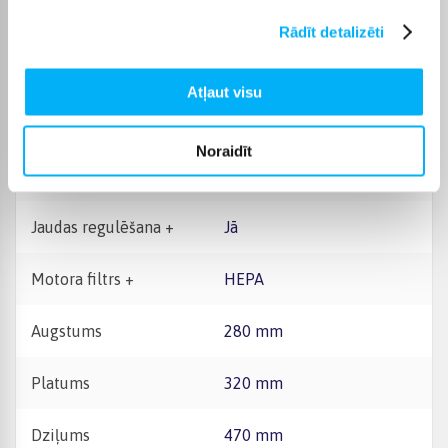
Savākšanas tilpums, l +
4
Rādīt detalizēti
Putekļu tvertnes
Somas
savākšanas tips
Atļaut visu
Tradicionālie putekļu
Putekļu sūcēja tips
sūcēji
Noraidīt
Riteņi +
2
Jaudas regulēšana +
Jā
Motora filtrs +
HEPA
Augstums
280 mm
Platums
320 mm
Dziļums
470 mm