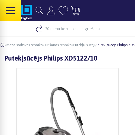
30 dienu bezmaksas atgriešana
/
Mazā sadzīves tehnika
/
Tīrīšanas tehnika
/
Putekļu sūcēji
/
Putekļsūcējs Philips XD
Putekļsūcējs Philips XD5122/10