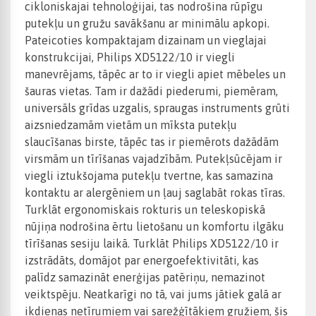
cikloniskajai tehnoloģijai, tas nodrošina rūpīgu
putekļu un gružu savākšanu ar minimālu apkopi.
Pateicoties kompaktajam dizainam un vieglajai
konstrukcijai, Philips XD5122/10 ir viegli
manevrējams, tāpēc ar to ir viegli apiet mēbeles un
šauras vietas. Tam ir dažādi piederumi, piemēram,
universāls grīdas uzgalis, spraugas instruments grūti
aizsniedzamām vietām un mīksta putekļu
slaucīšanas birste, tāpēc tas ir piemērots dažādām
virsmām un tīrīšanas vajadzībām. Putekļsūcējam ir
viegli iztukšojama putekļu tvertne, kas samazina
kontaktu ar alergēniem un ļauj saglabāt rokas tīras.
Turklāt ergonomiskais rokturis un teleskopiskā
nūjiņa nodrošina ērtu lietošanu un komfortu ilgāku
tīrīšanas sesiju laikā. Turklāt Philips XD5122/10 ir
izstrādāts, domājot par energoefektivitāti, kas
palīdz samazināt enerģijas patēriņu, nemazinot
veiktspēju. Neatkarīgi no tā, vai jums jātiek galā ar
ikdienas netīrumiem vai sarežģītākiem gružiem, šis