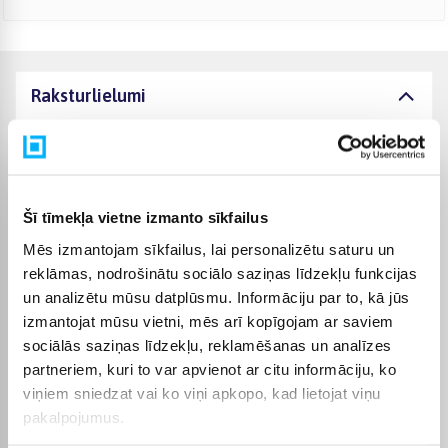
Raksturlielumi
Ražotājs
Philips
Bezvadu
Wired
Šī tīmekļa vietne izmanto sīkfailus
Mēs izmantojam sīkfailus, lai personalizētu saturu un
Pašattīrīšanās stacija
Nē
reklāmas, nodrošinātu sociālo saziņas līdzekļu funkcijas
un analizētu mūsu datplūsmu. Informāciju par to, kā jūs
Šķidrumu sūknēšana
Nē
izmantojat mūsu vietni, mēs arī kopīgojam ar saviem
sociālās saziņas līdzekļu, reklamēšanas un analīzes
Funkcionalitāte
Sausā sūknēšana
partneriem, kuri to var apvienot ar citu informāciju, ko
viņiem sniedzat vai ko viņi apkopo, kad lietojat viņu
Garantijas laiks
24 mēn.
pakalpojumus.