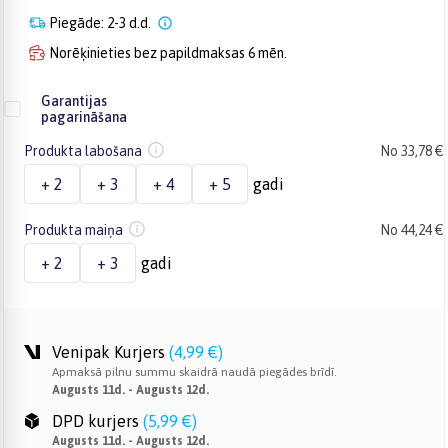
Piegāde: 2-3 d.d.
Norēķinieties bez papildmaksas 6 mēn.
Garantijas
pagarināšana
Produkta labošana
No 33,78 €
+ 2
+ 3
+ 4
+ 5
gadi
Produkta maiņa
No 44,24 €
+ 2
+ 3
gadi
Venipak Kurjers
(
4,99 €
)
Apmaksā pilnu summu skaidrā naudā piegādes brīdī.
Augusts 11d. - Augusts 12d.
DPD kurjers
(
5,99 €
)
Augusts 11d. - Augusts 12d.