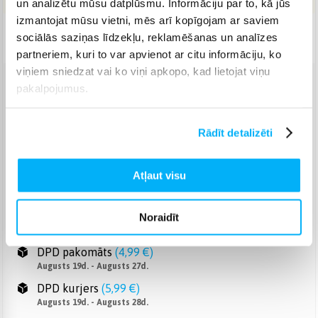
un analizētu mūsu datplūsmu. Informāciju par to, kā jūs
izmantojat mūsu vietni, mēs arī kopīgojam ar saviem
Piegāde: 7-14 d.d.
sociālās saziņas līdzekļu, reklamēšanas un analīzes
partneriem, kuri to var apvienot ar citu informāciju, ko
viņiem sniedzat vai ko viņi apkopo, kad lietojat viņu
pakalpojumus.
Venipak pakomāts
(
2,99 €
)
Augusts 19d. - Augusts 27d.
Venipak Kurjers
(
4,99 €
)
Rādīt detalizēti
Apmaksā pilnu summu skaidrā naudā piegādes brīdī.
Augusts 19d. - Augusts 28d.
Atļaut visu
Omniva pakomāts
(
3,99 €
)
Augusts 19d. - Augusts 27d.
Smartposti pakomāts
(
2,99 €
)
Noraidīt
Augusts 19d. - Augusts 27d.
DPD pakomāts
(
4,99 €
)
Augusts 19d. - Augusts 27d.
DPD kurjers
(
5,99 €
)
Augusts 19d. - Augusts 28d.