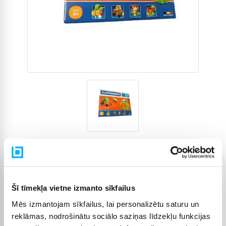
Preces kods
3811655
13,68 €
Šī tīmekļa vietne izmanto sīkfailus
Mēs izmantojam sīkfailus, lai personalizētu saturu un
reklāmas, nodrošinātu sociālo saziņas līdzekļu funkcijas
IELIKT GROZĀ