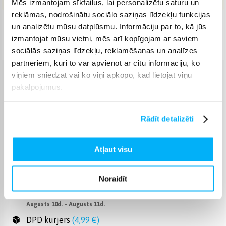
Mēs izmantojam sīkfailus, lai personalizētu saturu un
reklāmas, nodrošinātu sociālo saziņas līdzekļu funkcijas
Piegāde: 1-2 d.d.
un analizētu mūsu datplūsmu. Informāciju par to, kā jūs
izmantojat mūsu vietni, mēs arī kopīgojam ar saviem
Noliktavā
sociālās saziņas līdzekļu, reklamēšanas un analīzes
partneriem, kuri to var apvienot ar citu informāciju, ko
viņiem sniedzat vai ko viņi apkopo, kad lietojat viņu
Venipak pakomāts
(
2,99 €
)
pakalpojumus.
Augusts 10d. - Augusts 11d.
Venipak Kurjers
(
3,99 €
)
Rādīt detalizēti
Apmaksā pilnu summu skaidrā naudā piegādes brīdī.
Augusts 10d. - Augusts 11d.
Omniva pakomāts
(
3,99 €
)
Atļaut visu
Augusts 10d. - Augusts 11d.
Smartposti pakomāts
(
2,99 €
)
Noraidīt
Augusts 10d. - Augusts 11d.
DPD pakomāts
(
4,99 €
)
Augusts 10d. - Augusts 11d.
DPD kurjers
(
4,99 €
)