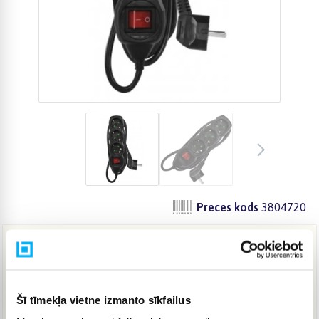
Preces kods
3804720
5,40 €
Šī tīmekļa vietne izmanto sīkfailus
IELIKT GROZĀ