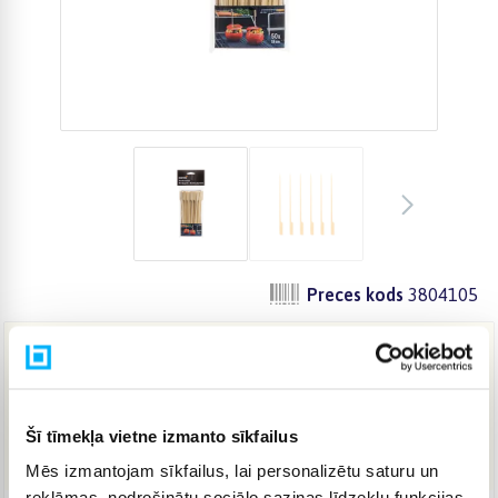
Preces kods
3804105
2,99 €
Šī tīmekļa vietne izmanto sīkfailus
IELIKT GROZĀ
Mēs izmantojam sīkfailus, lai personalizētu saturu un
reklāmas, nodrošinātu sociālo saziņas līdzekļu funkcijas