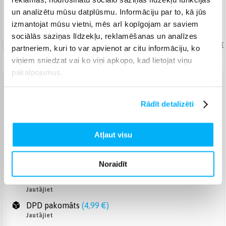
un analizētu mūsu datplūsmu. Informāciju par to, kā jūs
Piegāde: Jautājiet
izmantojat mūsu vietni, mēs arī kopīgojam ar saviem
sociālās saziņas līdzekļu, reklamēšanas un analīzes
Uznešanas/izkraušanas
pakalpojums
19,99 €
partneriem, kuri to var apvienot ar citu informāciju, ko
viņiem sniedzat vai ko viņi apkopo, kad lietojat viņu
pakalpojumus.
Venipak pakomāts
(
2,99 €
)
Rādīt detalizēti
Jautājiet
Venipak Kurjers
(
6,99 €
)
Apmaksā pilnu summu skaidrā naudā piegādes brīdī.
Atļaut visu
Jautājiet
Omniva pakomāts
(
3,99 €
)
Noraidīt
Jautājiet
Smartposti pakomāts
(
2,99 €
)
Jautājiet
DPD pakomāts
(
4,99 €
)
Jautājiet