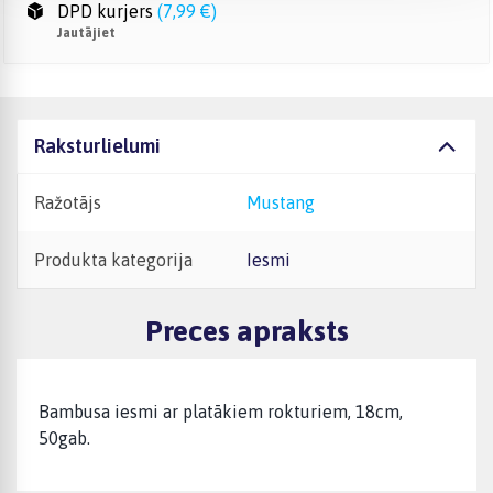
DPD kurjers
(
7,99 €
)
Jautājiet
Raksturlielumi
Ražotājs
Mustang
Produkta kategorija
Iesmi
Preces apraksts
Bambusa iesmi ar platākiem rokturiem, 18cm,
50gab.