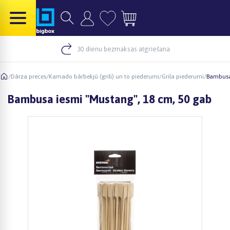
30 dienu bezmaksas atgriešana
/
Dārza preces
/
Kamado bārbekjū (grili) un to piederumi
/
Grila piederumi
/
Bambusa
Bambusa iesmi "Mustang", 18 cm, 50 gab