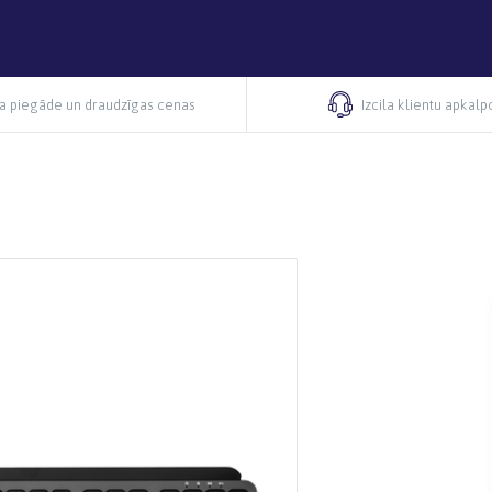
ra piegāde un draudzīgas cenas
Izcila klientu apkal