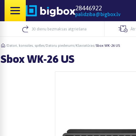
28446922
palidziba@bigbox.lv
30 dienu bezmaksas atgriešana
Āt
/
Datori, konsoles, spēles
/
Datoru piederumi
/
Klaviatūras
/
Sbox WK-26 US
Sbox WK-26 US