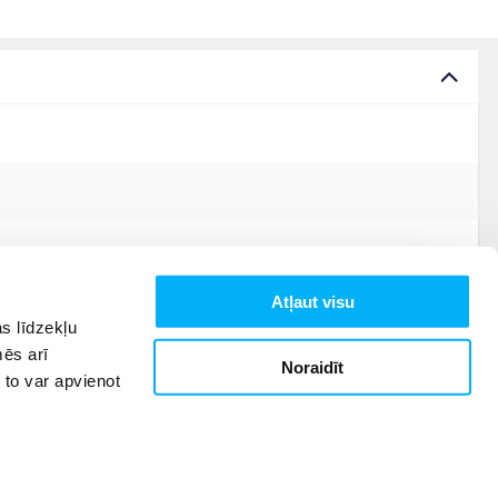
Atļaut visu
s līdzekļu
mēs arī
Noraidīt
 to var apvienot