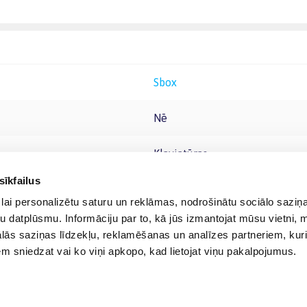
Sbox
Nē
Klaviatūras
sīkfailus
lai personalizētu saturu un reklāmas, nodrošinātu sociālo saziņa
u datplūsmu. Informāciju par to, kā jūs izmantojat mūsu vietni, 
ās saziņas līdzekļu, reklamēšanas un analīzes partneriem, kuri
iem sniedzat vai ko viņi apkopo, kad lietojat viņu pakalpojumus.
© 2012-
2026
BIGBOX.LV