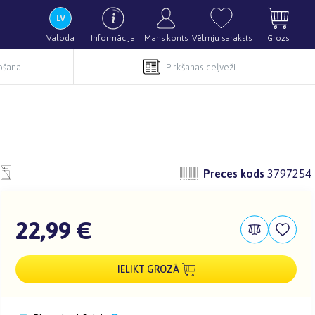
Valoda
Informācija
Mans konts
Vēlmju saraksts
Grozs
pošana
Pirkšanas ceļveži
Preces kods
3797254
22,99 €
IELIKT GROZĀ