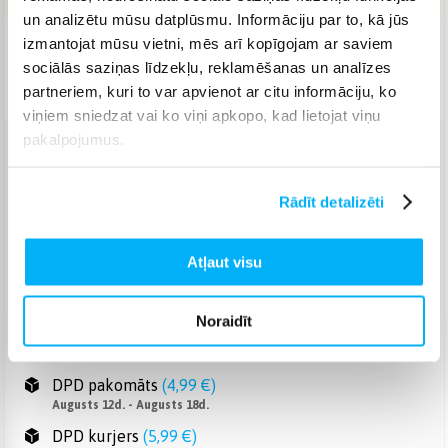
un analizētu mūsu datplūsmu. Informāciju par to, kā jūs
izmantojat mūsu vietni, mēs arī kopīgojam ar saviem
Piegāde: 3-7 d.d.
sociālās saziņas līdzekļu, reklamēšanas un analīzes
Norēķinieties bez papildmaksas 6 mēn.
partneriem, kuri to var apvienot ar citu informāciju, ko
viņiem sniedzat vai ko viņi apkopo, kad lietojat viņu
pakalpojumus.
Venipak pakomāts
(
2,99 €
)
Augusts 12d. - Augusts 18d.
Rādīt detalizēti
Venipak Kurjers
(
4,99 €
)
Apmaksā pilnu summu skaidrā naudā piegādes brīdī.
Augusts 12d. - Augusts 18d.
Atļaut visu
Omniva pakomāts
(
3,99 €
)
Augusts 12d. - Augusts 18d.
Noraidīt
Smartposti pakomāts
(
2,99 €
)
Augusts 12d. - Augusts 18d.
DPD pakomāts
(
4,99 €
)
Augusts 12d. - Augusts 18d.
DPD kurjers
(
5,99 €
)