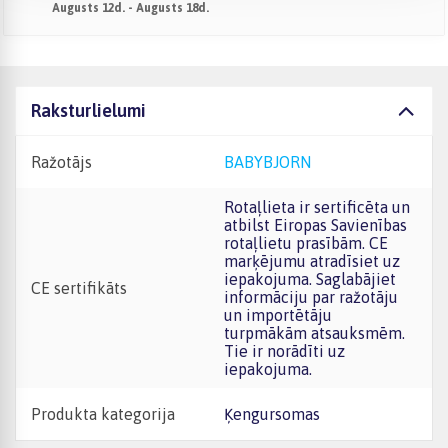
Augusts 12d. - Augusts 18d.
Raksturlielumi
Ražotājs
BABYBJORN
Rotaļlieta ir sertificēta un
atbilst Eiropas Savienības
rotaļlietu prasībām. CE
marķējumu atradīsiet uz
iepakojuma. Saglabājiet
CE sertifikāts
informāciju par ražotāju
un importētāju
turpmākām atsauksmēm.
Tie ir norādīti uz
iepakojuma.
Produkta kategorija
Ķengursomas