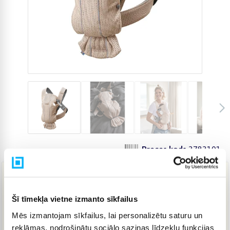
Preces kods
3783101
116,10 €
Šī tīmekļa vietne izmanto sīkfailus
Mēs izmantojam sīkfailus, lai personalizētu saturu un
IELIKT GROZĀ
reklāmas, nodrošinātu sociālo saziņas līdzekļu funkcijas