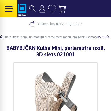
30 dienu bezmaksas atgriešana
/
Rotaļlietas, bērnu un mazuļu preces
/
Preces mazuļiem
/
Ķengursomas
/
BABYBJÖRN
BABYBJÖRN Kulba Mini, perlamutra rozā,
3D siets 021001