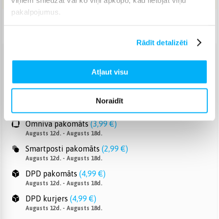
pakalpojumus.
Piegāde: 3-7 d.d.
Rādīt detalizēti
Venipak pakomāts
(
2,99 €
)
Atļaut visu
Augusts 12d. - Augusts 18d.
Venipak Kurjers
(
3,99 €
)
Apmaksā pilnu summu skaidrā naudā piegādes brīdī.
Noraidīt
Augusts 12d. - Augusts 18d.
Omniva pakomāts
(
3,99 €
)
Augusts 12d. - Augusts 18d.
Smartposti pakomāts
(
2,99 €
)
Augusts 12d. - Augusts 18d.
DPD pakomāts
(
4,99 €
)
Augusts 12d. - Augusts 18d.
DPD kurjers
(
4,99 €
)
Augusts 12d. - Augusts 18d.