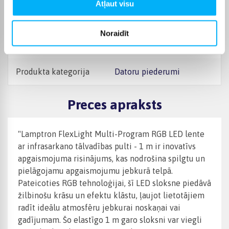
Atļaut visu
Raksturlielumi
Noraidīt
Ražotājs
No-Name
Produkta kategorija
Datoru piederumi
Preces apraksts
"Lamptron FlexLight Multi-Program RGB LED lente
ar infrasarkano tālvadības pulti - 1 m ir inovatīvs
apgaismojuma risinājums, kas nodrošina spilgtu un
pielāgojamu apgaismojumu jebkurā telpā.
Pateicoties RGB tehnoloģijai, šī LED sloksne piedāvā
žilbinošu krāsu un efektu klāstu, ļaujot lietotājiem
radīt ideālu atmosfēru jebkurai noskaņai vai
gadījumam. Šo elastīgo 1 m garo sloksni var viegli