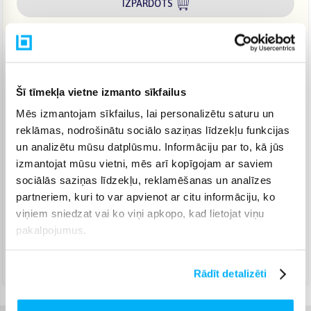
IZPĀRDOTS
Venipak pakomāts
(
2,99 €
)
Jautājiet
Šī tīmekļa vietne izmanto sīkfailus
Venipak Kurjers
(
3,99 €
)
Apmaksā pilnu summu skaidrā naudā piegādes brīdī.
Mēs izmantojam sīkfailus, lai personalizētu saturu un
Jautājiet
reklāmas, nodrošinātu sociālo saziņas līdzekļu funkcijas
Omniva pakomāts
(
3,99 €
)
un analizētu mūsu datplūsmu. Informāciju par to, kā jūs
Jautājiet
izmantojat mūsu vietni, mēs arī kopīgojam ar saviem
sociālās saziņas līdzekļu, reklamēšanas un analīzes
Smartposti pakomāts
(
2,99 €
)
Jautājiet
partneriem, kuri to var apvienot ar citu informāciju, ko
viņiem sniedzat vai ko viņi apkopo, kad lietojat viņu
DPD pakomāts
(
4,99 €
)
pakalpojumus.
Jautājiet
DPD kurjers
(
4,99 €
)
Jautājiet
Rādīt detalizēti