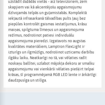
uzstādīt dažādās vietās - aiz televizoriem, zem
skapjiem vai kā akcentējošu apgaismojumu
dzīvojamās telpās un guļamistabās. Komplektā
iekļautā infrasarkanā tālvadības pults ļauj bez
piepūles kontrolēt gaismas iestatījumus, krāsu
maiņas, spilgtuma līmeņus un apgaismojuma
režīmus, nodrošinot patiesi individuālu
apgaismojuma pieredzi. Izgatavots no augstas
kvalitātes materiāliem, Lamptron FlexLight ir
izturīgs un ilgmūžīgs, nodrošinot uzticamu darbību
ilgāku laiku. Neatkarīgi no tā, vai vēlaties radīt
noskaņu ballītei, uzlabot mājokļa dekoru ar smalku
apgaismojumu vai vienkārši vēlaties piešķirt telpai
krāsas, šī programmējamā RGB LED lente ir ārkārtīgi
daudzpusīga un stilīga.