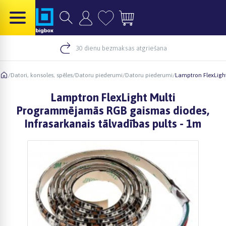
30 dienu bezmaksas atgriešana
/
Datori, konsoles, spēles
/
Datoru piederumi
/
Datoru piederumi
/
Lamptron FlexLigh
Lamptron FlexLight Multi
Programmējamās RGB gaismas diodes,
Infrasarkanais tālvadības pults - 1m