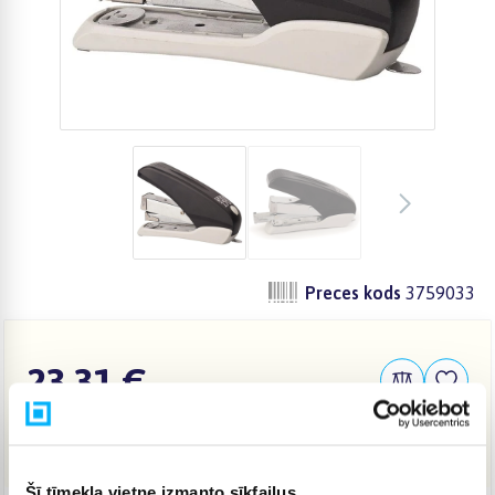
Preces kods
3759033
23,31 €
IELIKT GROZĀ
Šī tīmekļa vietne izmanto sīkfailus