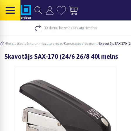
30 dienu bezmaksas atgriešana
/
Rotaļlietas, bērnu un mazuļu preces
/
Kancelejas piederumi
/
Skavotājs SAX-170 (2
Skavotājs SAX-170 (24/6 26/8 40l melns