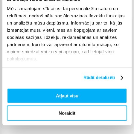
Piegāde: 1-7 d.d.
Mēs izmantojam sīkfailus, lai personalizētu saturu un
reklāmas, nodrošinātu sociālo saziņas līdzekļu funkcijas
un analizētu mūsu datplūsmu. Informāciju par to, kā jūs
izmantojat mūsu vietni, mēs arī kopīgojam ar saviem
Venipak pakomāts
(
2,99 €
)
sociālās saziņas līdzekļu, reklamēšanas un analīzes
Augusts 8d. - Augusts 17d.
partneriem, kuri to var apvienot ar citu informāciju, ko
Venipak Kurjers
(
4,99 €
)
viņiem sniedzat vai ko viņi apkopo, kad lietojat viņu
Apmaksā pilnu summu skaidrā naudā piegādes brīdī.
pakalpojumus.
Augusts 10d. - Augusts 18d.
Omniva pakomāts
(
3,99 €
)
Augusts 8d. - Augusts 17d.
Rādīt detalizēti
Smartposti pakomāts
(
2,99 €
)
Augusts 8d. - Augusts 17d.
Atļaut visu
DPD pakomāts
(
4,99 €
)
Augusts 8d. - Augusts 17d.
Noraidīt
DPD kurjers
(
5,99 €
)
Augusts 10d. - Augusts 18d.