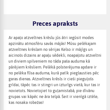
Preces apraksts
Ar apaļo atzveltnes krēslu jūs ātri iegūsit modes
apzinātu atmosfēru savās mājās! Mūsu pelēkajam
atzveltnes krēslam no sērijas Kelso ir mājīgs un
aicinošs dizains ar apaļu sēdekli, noapaļotu atzveltni
un diviem spilveniem no tāda paša auduma kā
pārējiem krēsliem. Pelēkā polsterējuma apdare ir
no pelēka flīsa auduma, kurā patīk pieglausties pēc
garas dienas. Atzveltnes krēsls ir cieši pieguļošs
grīdai, tāpēc tas ir stingri un izturīgs vietā, kur tas ir
novietots. Novietojiet to guļamistabā, pie dīvānu
grupas vai kāpēc ne āra telpā. Šeit ir vienīgā iztēle,
kas nosaka robežas!