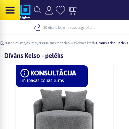
30 dienu bezmaksas atgriešana
/
Mēbeles, mājas interjers
/
Mīkstās mēbeles
/
Atzveltnes krēsli
/
Dīvāns Kelso - pelēks
Dīvāns Kelso - pelēks
KONSULTĀCIJA
un īpašas cenas Jums