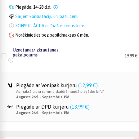
Piegāde: 14-28 d.d.
Saņem konsultāciju un īpašu cenu
KONSULTĀCIJA un īpašas cenas Jums
Norēķinieties bez papildmaksas 6 mēn.
Uznešanas/izkraušanas
pakalpojums
19,99 €
Piegāde ar Venipak kurjeru
(
12,99 €
)
Apmaksā pilnu summu skaidrā naudā piegādes brīdī.
Augusts 26d. - Septembris 15d.
Piegāde ar DPD kurjeru
(
13,99 €
)
Augusts 26d. - Septembris 15d.