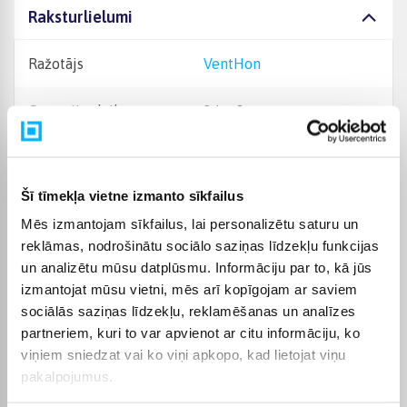
Raksturlielumi
Ražotājs
VentHon
Garantijas laiks
24 mēn.
Svars, Kg
31
Šī tīmekļa vietne izmanto sīkfailus
Mēbeļu kopšanas un
drošības ieteikumi:
Mēs izmantojam sīkfailus, lai personalizētu saturu un
Mēbeles ieteicams tīrīt ar
reklāmas, nodrošinātu sociālo saziņas līdzekļu funkcijas
mīkstu drānu vai
speciāliem mēbeļu
un analizētu mūsu datplūsmu. Informāciju par to, kā jūs
kopšanas līdzekļiem,
izmantojat mūsu vietni, mēs arī kopīgojam ar saviem
izvairoties no agresīviem
sociālās saziņas līdzekļu, reklamēšanas un analīzes
ķīmiskiem un abrazīviem
tīrīšanas līdzekļiem.
partneriem, kuri to var apvienot ar citu informāciju, ko
Auduma, gobelēna vai
viņiem sniedzat vai ko viņi apkopo, kad lietojat viņu
ādas virsmas kopjiet tikai
Svarīga informācija
pakalpojumus.
ar maigiem polsterējuma
līdzekļiem, nemazgājiet