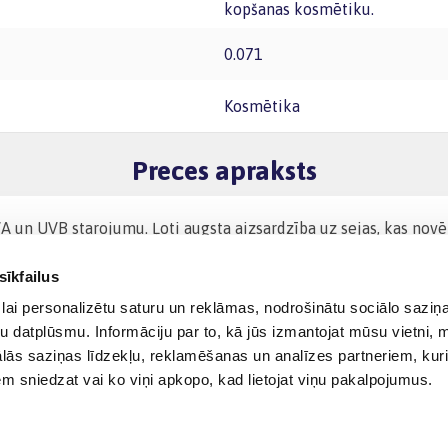
kopšanas kosmētiku.
0.071
Kosmētika
Preces apraksts
VA un UVB starojumu. Ļoti augsta aizsardzība uz sejas, kas novē
sīkfailus
lai personalizētu saturu un reklāmas, nodrošinātu sociālo saziņa
u datplūsmu. Informāciju par to, kā jūs izmantojat mūsu vietni, 
ās saziņas līdzekļu, reklamēšanas un analīzes partneriem, kuri
iem sniedzat vai ko viņi apkopo, kad lietojat viņu pakalpojumus.
© 2012-
2026
BIGBOX.LV