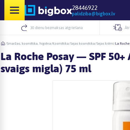
28446922
palidziba@bigbox.lv
30 dienu bezmaksas atgriešana
Āt
/
Smaržas, kosmētika, higiēna
/
Kosmētika
/
Sejas kosmētika
/
Sejas krēmi
/
La Roche 
La Roche Posay — SPF 50+ A
svaigs migla) 75 ml