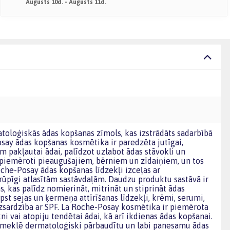
Augusts 10d. - Augusts 11d.
ay ādas kopšanas kosmētika ir paredzēta jutīgai,
 pakļautai ādai, palīdzot uzlabot ādas stāvokli un
r piemēroti pieaugušajiem, bērniem un zīdaiņiem, un tos
oche-Posay ādas kopšanas līdzekļi izceļas ar
ūpīgi atlasītām sastāvdaļām. Daudzu produktu sastāvā ir
 kas palīdz nomierināt, mitrināt un stiprināt ādas
pst sejas un ķermeņa attīrīšanas līdzekļi, krēmi, serumi,
zsardzība ar SPF. La Roche-Posay kosmētika ir piemērota
kni vai atopiju tendētai ādai, kā arī ikdienas ādas kopšanai.
s meklē dermatoloģiski pārbaudītu un labi panesamu ādas