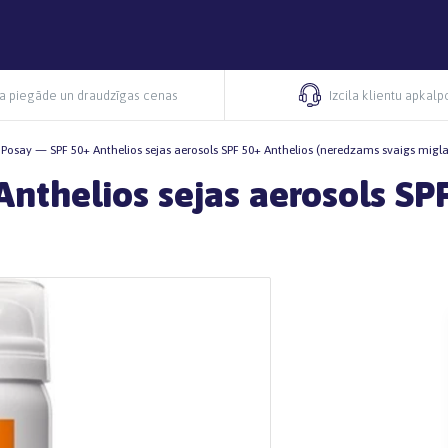
ra piegāde un draudzīgas cenas
Izcila klientu apkal
Posay — SPF 50+ Anthelios sejas aerosols SPF 50+ Anthelios (neredzams svaigs migla
nthelios sejas aerosols SP