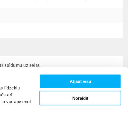
rš spīdumu uz sejas.
Atļaut visu
s līdzekļu
mēs arī
Noraidīt
 to var apvienot