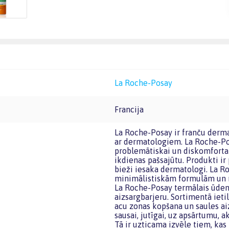
La Roche-Posay
Francija
La Roche-Posay ir franču dermatoloģiskās ādas kopšanas zīmols, kas izstrādāts sadarbībā
ar dermatologiem. La Roche-Pos
problemātiskai un diskomfortam
ikdienas pašsajūtu. Produkti i
bieži iesaka dermatologi. La R
minimālistiskām formulām un r
La Roche-Posay termālais ūdens,
aizsargbarjeru. Sortimentā ietil
acu zonas kopšana un saules ai
sausai, jutīgai, uz apsārtumu, a
Tā ir uzticama izvēle tiem, ka