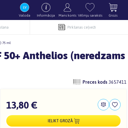
Valoda
Informācija
Mans konts
Vēlmju saraksts
Grozs
pošana
Pirkšanas ceļveži
) 75 ml
F 50+ Anthelios (neredzams
Preces kods
3657411
13,80 €
IELIKT GROZĀ