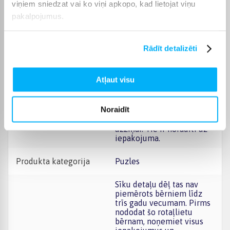
viņiem sniedzat vai ko viņi apkopo, kad lietojat viņu
Raksturlielumi
pakalpojumus.
Ražotājs
TREFL PUZZLES
Rādīt detalizēti
Produkts ir sertificēts un
atbilst Eiropas Savienības
prasībām attiecībā uz
Atļaut visu
rotaļlietām. Jūs atradīsiet
CE marķējumu uz
CE sertifikāts
iepakojuma. Saglabājiet
Noraidīt
informāciju par ražotāju
un importētāju turpmākai
uzziņai. Tie ir norādīti uz
iepakojuma.
Produkta kategorija
Puzles
Sīku detaļu dēļ tas nav
piemērots bērniem līdz
trīs gadu vecumam. Pirms
nododat šo rotaļlietu
bērnam, noņemiet visus