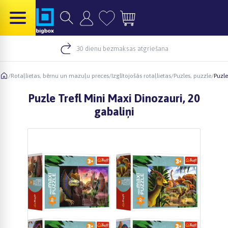
30 dienu bezmaksas atgriešana
/
Rotaļlietas, bērnu un mazuļu preces
/
Izglītojošās rotaļlietas
/
Puzles, puzzle
/
Puzle
Puzle Trefl Mini Maxi Dinozauri, 20
gabaliņi