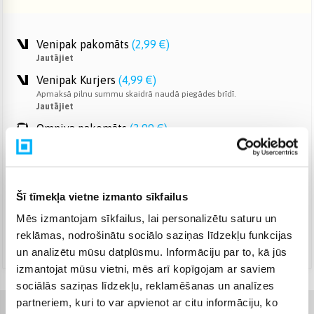
Venipak pakomāts
(
2,99 €
)
Jautājiet
Venipak Kurjers
(
4,99 €
)
Apmaksā pilnu summu skaidrā naudā piegādes brīdī.
Jautājiet
Omniva pakomāts
(
3,99 €
)
Jautājiet
Smartposti pakomāts
(
2,99 €
)
Jautājiet
Šī tīmekļa vietne izmanto sīkfailus
DPD pakomāts
(
4,99 €
)
Jautājiet
Mēs izmantojam sīkfailus, lai personalizētu saturu un
reklāmas, nodrošinātu sociālo saziņas līdzekļu funkcijas
DPD kurjers
(
5,99 €
)
Jautājiet
un analizētu mūsu datplūsmu. Informāciju par to, kā jūs
izmantojat mūsu vietni, mēs arī kopīgojam ar saviem
sociālās saziņas līdzekļu, reklamēšanas un analīzes
partneriem, kuri to var apvienot ar citu informāciju, ko