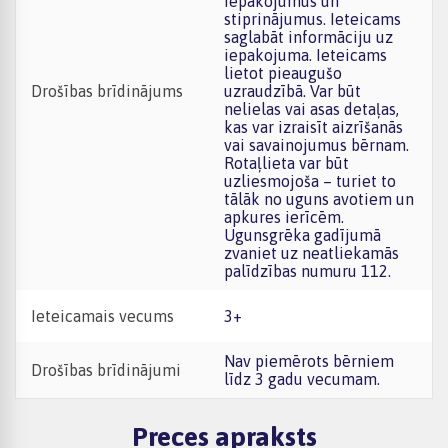
iepakojumus un
stiprinājumus. Ieteicams
saglabāt informāciju uz
iepakojuma. Ieteicams
lietot pieaugušo
Drošības brīdinājums
uzraudzībā. Var būt
nelielas vai asas detaļas,
kas var izraisīt aizrīšanās
vai savainojumus bērnam.
Rotaļlieta var būt
uzliesmojoša – turiet to
tālāk no uguns avotiem un
apkures ierīcēm.
Ugunsgrēka gadījumā
zvaniet uz neatliekamās
palīdzības numuru 112.
Ieteicamais vecums
3+
Nav piemērots bērniem
Drošības brīdinājumi
līdz 3 gadu vecumam.
Preces apraksts