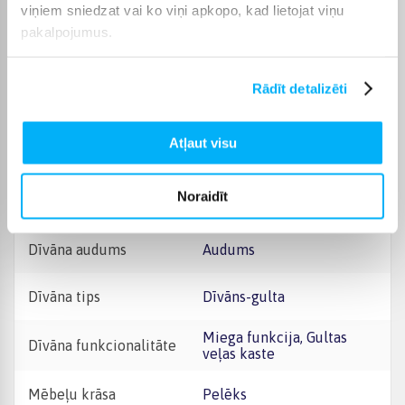
viņiem sniedzat vai ko viņi apkopo, kad lietojat viņu
Auduma, gobelēna vai
ādas virsmas kopjiet tikai
pakalpojumus.
Svarīga informācija
ar maigiem polsterējuma
līdzekļiem, nemazgājiet
tās mitrā ūdenī un
Rādīt detalizēti
nebaliniet. Lai nodrošinātu
mēbeļu ilgstošu lietošanu
un stabilitāti, ieteicams
Atļaut visu
periodiski pārbaudīt
stiprinājumus un
nepieciešamības gadījumā
pievilkt savienojumus un
Noraidīt
skrūves.
Dīvāna audums
Audums
Dīvāna tips
Dīvāns-gulta
Miega funkcija, Gultas
Dīvāna funkcionalitāte
veļas kaste
Mēbeļu krāsa
Pelēks