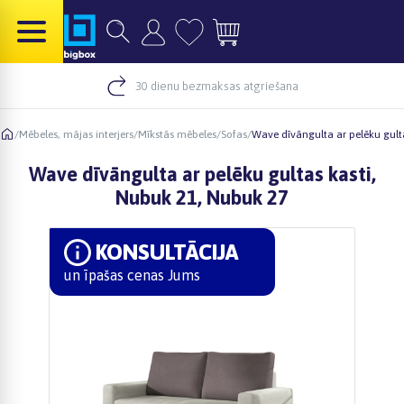
30 dienu bezmaksas atgriešana
/
Mēbeles, mājas interjers
/
Mīkstās mēbeles
/
Sofas
/
Wave dīvāngulta ar pelēku gult
Wave dīvāngulta ar pelēku gultas kasti,
Nubuk 21, Nubuk 27
KONSULTĀCIJA
un īpašas cenas Jums