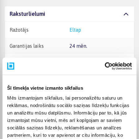
Raksturlielumi
Ražotājs
Eltap
Garantijas laiks
24 mēn.
Komplektēšanas valsts
Polija
Dzīvojamās istabas
Produkta kategorija
mēbeles
Šī tīmekļa vietne izmanto sīkfailus
Mēbeļu kopšanas un
Mēs izmantojam sīkfailus, lai personalizētu saturu un
drošības ieteikumi:
Mēbeles ieteicams tīrīt ar
reklāmas, nodrošinātu sociālo saziņas līdzekļu funkcijas
mīkstu drānu vai
un analizētu mūsu datplūsmu. Informāciju par to, kā jūs
speciāliem mēbeļu
izmantojat mūsu vietni, mēs arī kopīgojam ar saviem
kopšanas līdzekļiem,
izvairoties no agresīviem
sociālās saziņas līdzekļu, reklamēšanas un analīzes
ķīmiskiem un abrazīviem
partneriem, kuri to var apvienot ar citu informāciju, ko
tīrīšanas līdzekļiem.