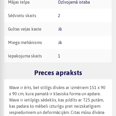
Mājas telpa
Dzīvojamā istaba
Sēdvietu skaits
2
Gultas veļas kaste
Jā
Miega mehānisms
Jā
Iepakojuma skaits
1
Preces apraksts
Wave ir ērts, bet stilīgs dīvāns ar izmēriem 151 x 90
x 90 cm, kura pamatā ir klasiska forma un apdare.
Wave ir ietilpīgs sēdeklis, kas pildīts ar T25 putām,
kas padara šo mēbeli izturīgu pret neizskatīgiem
iespiedumiem un deformācijām. Citas mūsu dīvāna