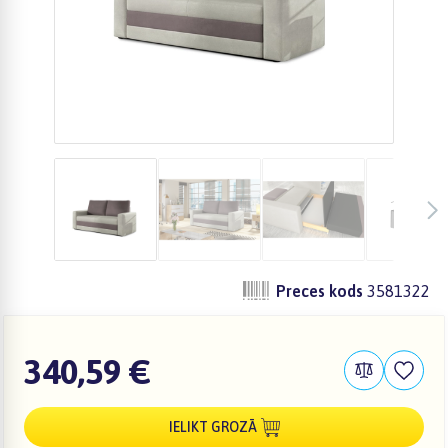
Preces kods
3581322
340,59 €
IELIKT GROZĀ