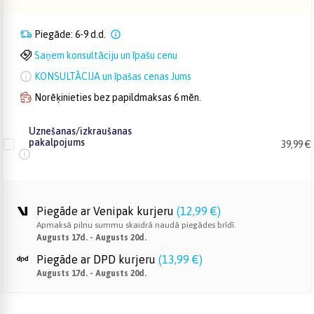
Piegāde: 6-9 d.d.
Saņem konsultāciju un īpašu cenu
KONSULTĀCIJA un īpašas cenas Jums
Norēķinieties bez papildmaksas 6 mēn.
Uznešanas/izkraušanas
pakalpojums
39,99 €
Piegāde ar Venipak kurjeru
(
12,99 €
)
Apmaksā pilnu summu skaidrā naudā piegādes brīdī.
Augusts 17d. - Augusts 20d.
Piegāde ar DPD kurjeru
(
13,99 €
)
Augusts 17d. - Augusts 20d.