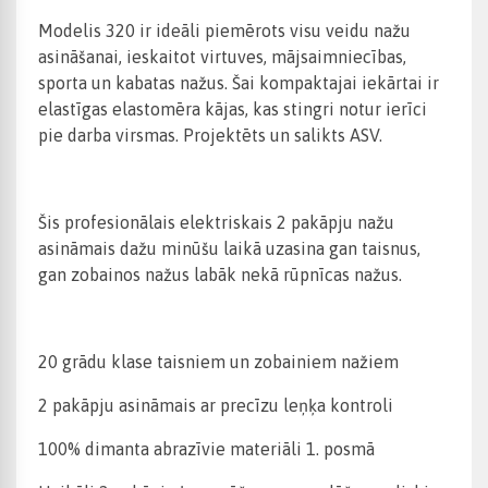
Modelis 320 ir ideāli piemērots visu veidu nažu
asināšanai, ieskaitot virtuves, mājsaimniecības,
sporta un kabatas nažus. Šai kompaktajai iekārtai ir
elastīgas elastomēra kājas, kas stingri notur ierīci
pie darba virsmas. Projektēts un salikts ASV.
Šis profesionālais elektriskais 2 pakāpju nažu
asināmais dažu minūšu laikā uzasina gan taisnus,
gan zobainos nažus labāk nekā rūpnīcas nažus.
20 grādu klase taisniem un zobainiem nažiem
2 pakāpju asināmais ar precīzu leņķa kontroli
100% dimanta abrazīvie materiāli 1. posmā