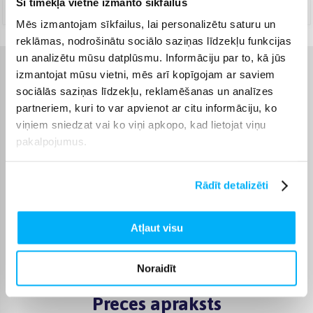
Šī tīmekļa vietne izmanto sīkfailus
Augusts 11d. - Augusts 12d.
Mēs izmantojam sīkfailus, lai personalizētu saturu un
reklāmas, nodrošinātu sociālo saziņas līdzekļu funkcijas
un analizētu mūsu datplūsmu. Informāciju par to, kā jūs
izmantojat mūsu vietni, mēs arī kopīgojam ar saviem
Raksturlielumi
sociālās saziņas līdzekļu, reklamēšanas un analīzes
partneriem, kuri to var apvienot ar citu informāciju, ko
Ražotājs
Chef's Choice
viņiem sniedzat vai ko viņi apkopo, kad lietojat viņu
pakalpojumus.
Garantijas laiks
24 mēn.
Rādīt detalizēti
Jauda
125 W
Krāsa
Balts
Atļaut visu
Produkta kategorija
Asinātāji
Noraidīt
Preces apraksts