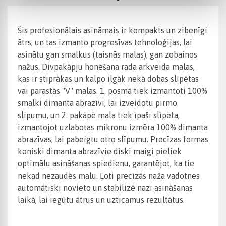
Šis profesionālais asināmais ir kompakts un zibenīgi
ātrs, un tas izmanto progresīvas tehnoloģijas, lai
asinātu gan smalkus (taisnās malas), gan zobainos
nažus. Divpakāpju honēšana rada arkveida malas,
kas ir stiprākas un kalpo ilgāk nekā dobas slīpētas
vai parastās "V" malas. 1. posmā tiek izmantoti 100%
smalki dimanta abrazīvi, lai izveidotu pirmo
slīpumu, un 2. pakāpē mala tiek īpaši slīpēta,
izmantojot uzlabotas mikronu izmēra 100% dimanta
abrazīvas, lai pabeigtu otro slīpumu. Precīzas formas
koniski dimanta abrazīvie diski maigi pieliek
optimālu asināšanas spiedienu, garantējot, ka tie
nekad nezaudēs malu. Ļoti precīzās naža vadotnes
automātiski novieto un stabilizē nazi asināšanas
laikā, lai iegūtu ātrus un uzticamus rezultātus.