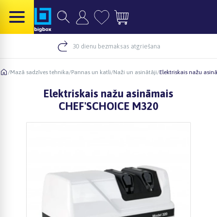
30 dienu bezmaksas atgriešana
/
Mazā sadzīves tehnika
/
Pannas un katli
/
Naži un asinātāji
/
Elektriskais nažu as
Elektriskais nažu asināmais
CHEF'SCHOICE M320