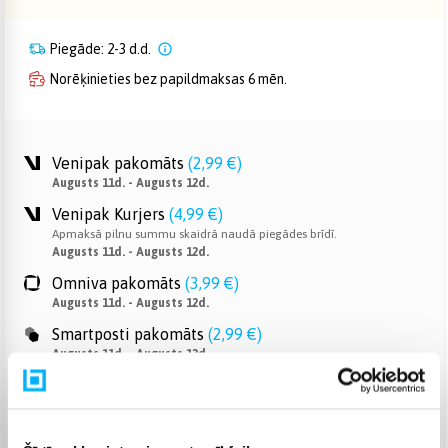
Piegāde: 2-3 d.d.
Norēķinieties bez papildmaksas 6 mēn.
Venipak pakomāts
(
2,99 €
)
Augusts 11d. - Augusts 12d.
Venipak Kurjers
(
4,99 €
)
Apmaksā pilnu summu skaidrā naudā piegādes brīdī.
Augusts 11d. - Augusts 12d.
Omniva pakomāts
(
3,99 €
)
Augusts 11d. - Augusts 12d.
Smartposti pakomāts
(
2,99 €
)
Augusts 11d. - Augusts 12d.
DPD pakomāts
(
4,99 €
)
Augusts 11d. - Augusts 12d.
DPD kurjers
(
5,99 €
)