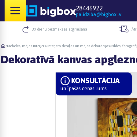
28446922
palidziba@bigbox.lv
30 dienu bezmaksas atgriešana
Āt
/
Mēbeles, mājas interjers
/
Interjera detaļas un mājas dekorācijas
/
Bildes, fotogrāfi
Dekoratīvā kanvas apglezno
KONSULTĀCIJA
un īpašas cenas Jums