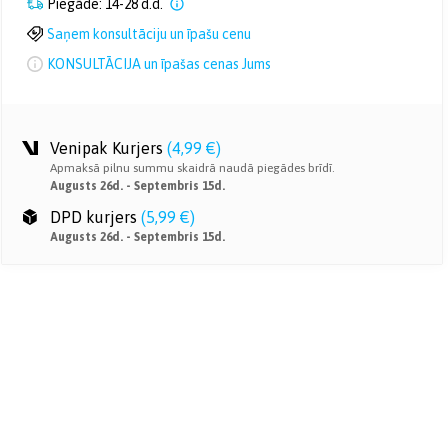
Piegāde: 14-28 d.d.
Saņem konsultāciju un īpašu cenu
KONSULTĀCIJA un īpašas cenas Jums
Venipak Kurjers
(
4,99 €
)
Apmaksā pilnu summu skaidrā naudā piegādes brīdī.
Augusts 26d. - Septembris 15d.
DPD kurjers
(
5,99 €
)
Augusts 26d. - Septembris 15d.