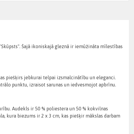
Skūpsts". Šajā ikoniskajā gleznā ir iemūžināta mīlestības
as piešķirs jebkurai telpai izsmalcinātību un eleganci.
entrālo punktu, izraisot sarunas un iedvesmojot apbrīnu.
urību. Audekls ir 50 % poliestera un 50 % kokvilnas
la, kura biezums ir 2 x 3 cm, kas piešķir mākslas darbam