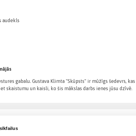
s audekls
mājās
ures gabalu. Gustava Klimta "Skūpsts" ir mūžīgs šedevrs, kas i
t skaistumu un kaisli, ko šis mākslas darbs ienes jūsu dzīvē.
sīkfailus