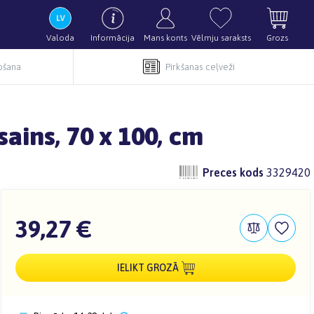
Valoda
Informācija
Mans konts
Vēlmju saraksts
Grozs
pošana
Pirkšanas ceļveži
ains, 70 x 100, cm
Preces kods
3329420
39,27 €
IELIKT GROZĀ