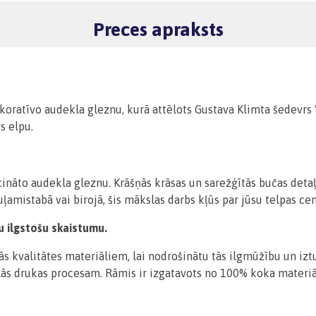
Preces apraksts
oratīvo audekla gleznu, kurā attēlots Gustava Klimta šedevrs "
s elpu.
cināto audekla gleznu. Krāšņās krāsas un sarežģītās bučas detaļ
 guļamistabā vai birojā, šis mākslas darbs kļūs par jūsu telpas c
u ilgstošu skaistumu.
s kvalitātes materiāliem, lai nodrošinātu tās ilgmūžību un izt
lās drukas procesam. Rāmis ir izgatavots no 100% koka materiā