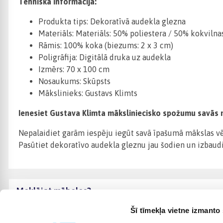
Tehniskā informācija:
Produkta tips: Dekoratīvā audekla glezna
Materiāls: Materiāls: 50% poliestera / 50% kokvilna
Rāmis: 100% koka (biezums: 2 x 3 cm)
Poligrāfija: Digitālā druka uz audekla
Izmērs: 70 x 100 cm
Nosaukums: Skūpsts
Mākslinieks: Gustavs Klimts
Ienesiet Gustava Klimta māksliniecisko spožumu savās 
Nepalaidiet garām iespēju iegūt savā īpašumā mākslas vēst
Pasūtiet dekoratīvo audekla gleznu jau šodien un izbaudie
Meklējat mēbeles?
Šī tīmekļa vietne izmanto 