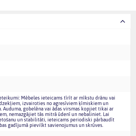
dzekļiem, izvairoties no agresīviem ķīmiskiem un
. Auduma, gobelēna vai ādas virsmas kopjiet tikai ar
m, nemazgājiet tās mitrā ūdenī un nebaliniet. Lai
tošanu un stabilitāti, ieteicams periodiski pārbaudīt
bas gadījumā pievilkt savienojumus un skrūves.