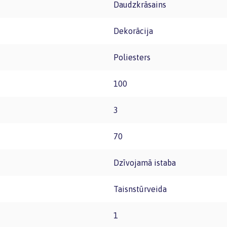
Daudzkrāsains
Dekorācija
Poliesters
100
3
70
Dzīvojamā istaba
Taisnstūrveida
1