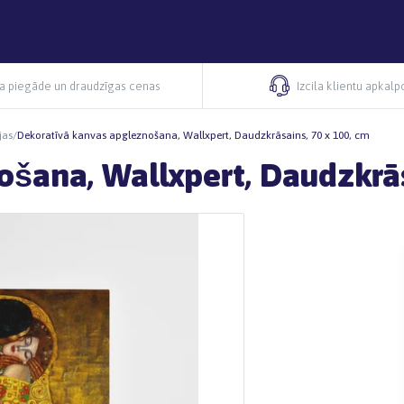
ra piegāde un draudzīgas cenas
Izcila klientu apkal
jas
/
Dekoratīvā kanvas apgleznošana, Wallxpert, Daudzkrāsains, 70 x 100, cm
šana, Wallxpert, Daudzkrās