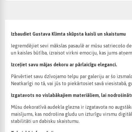
Izbaudiet Gustava Klimta skūpsta kaisli un skaistumu
Iegremdējiet sevi mākslas pasaulē ar mūsu satriecošo dek
un kaisles būtība, izraisot virkni emociju, kas jums atņem
Izceļiet savu mājas dekoru ar pārlaicīgu eleganci.
Pārvērtiet savu dzīvojamo telpu par galeriju ar šo izsmal
Neatkarīgi no tā, vai jūs to piekārtosiet savā viesistabā,
Izgatavots no vislabākajiem materiāliem, lai nodrošināt
Mūsu dekoratīvā audekla glezna ir izgatavota no augstākā
maisījums, kas nodrošina gludu un izturīgu virsmu digitā
stabilitāti un dabisku skaistumu.