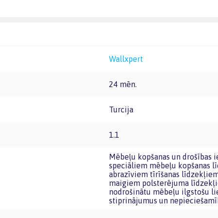
Wallxpert
24 mēn.
Turcija
1.1
Mēbeļu kopšanas un drošības ieteikumi: Mēbeles ieteicams tīrīt ar mīkstu drānu vai
speciāliem mēbeļu kopšanas lī
abrazīviem tīrīšanas līdzekļiem
maigiem polsterējuma līdzekļie
nodrošinātu mēbeļu ilgstošu lie
stiprinājumus un nepieciešamī