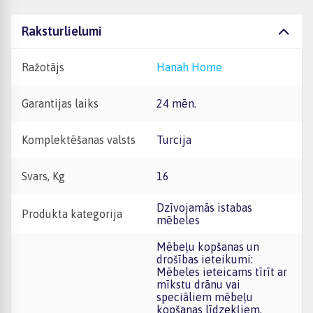
Raksturlielumi
Ražotājs
Hanah Home
Garantijas laiks
24 mēn.
Komplektēšanas valsts
Turcija
Svars, Kg
16
Dzīvojamās istabas
Produkta kategorija
mēbeles
Mēbeļu kopšanas un
drošības ieteikumi:
Mēbeles ieteicams tīrīt ar
mīkstu drānu vai
speciāliem mēbeļu
kopšanas līdzekļiem,