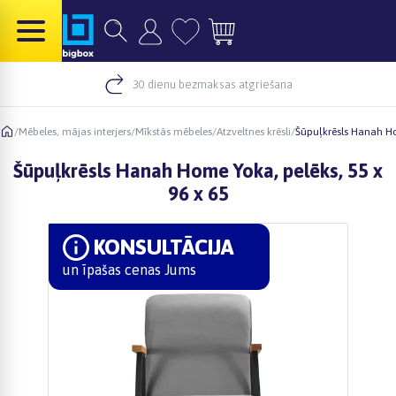
30 dienu bezmaksas atgriešana
/
Mēbeles, mājas interjers
/
Mīkstās mēbeles
/
Atzveltnes krēsli
/
Šūpuļkrēsls Hanah Ho
Šūpuļkrēsls Hanah Home Yoka, pelēks, 55 x
96 x 65
KONSULTĀCIJA
un īpašas cenas Jums