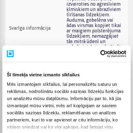
izvairoties no agresīviem
ķīmiskiem un abrazīviem
tīrīšanas līdzekļiem.
Auduma, gobelēna vai
ādas virsmas kopjiet tikai
Svarīga informācija
ar maigiem polsterējuma
līdzekļiem, nemazgājiet
tās mitrā ūdenī un
nebaliniet. Lai nodrošinātu
mēbeļu ilgstošu lietošanu
un stabilitāti, ieteicams
periodiski pārbaudīt
stiprinājumus un
nepieciešamības gadījumā
Šī tīmekļa vietne izmanto sīkfailus
pievilkt savienojumus un
Mēs izmantojam sīkfailus, lai personalizētu saturu un
skrūves.
reklāmas, nodrošinātu sociālo saziņas līdzekļu funkcijas
Mēbeļu krāsa
Pelēks
un analizētu mūsu datplūsmu. Informāciju par to, kā jūs
izmantojat mūsu vietni, mēs arī kopīgojam ar saviem
sociālās saziņas līdzekļu, reklamēšanas un analīzes
Ražotāja krāsa
Pelēks
partneriem, kuri to var apvienot ar citu informāciju, ko
viņiem sniedzat vai ko viņi apkopo, kad lietojat viņu
Mēbeļu tips
Šūpuļkrēsli