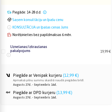
Piegāde: 14-28 d.d.
Saņem konsultāciju un īpašu cenu
KONSULTĀCIJA un īpašas cenas Jums
Norēķinieties bez papildmaksas 6 mēn.
Uznešanas/izkraušanas
pakalpojums
19,99 €
Piegāde ar Venipak kurjeru
(
12,99 €
)
Apmaksā pilnu summu skaidrā naudā piegādes brīdī.
Augusts 27d. - Septembris 16d.
Piegāde ar DPD kurjeru
(
13,99 €
)
Augusts 27d. - Septembris 16d.