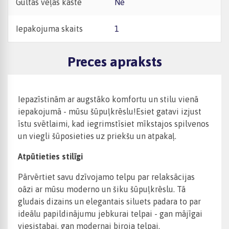
Gultas veļas kaste
Nē
Iepakojuma skaits
1
Preces apraksts
Iepazīstinām ar augstāko komfortu un stilu vienā
iepakojumā - mūsu šūpuļkrēslu!Esiet gatavi izjust
īstu svētlaimi, kad iegrimstīsiet mīkstajos spilvenos
un viegli šūposieties uz priekšu un atpakaļ.
Atpūtieties stilīgi
Pārvērtiet savu dzīvojamo telpu par relaksācijas
oāzi ar mūsu moderno un šiku šūpuļkrēslu. Tā
gludais dizains un elegantais siluets padara to par
ideālu papildinājumu jebkurai telpai - gan mājīgai
viesistabai, gan modernai biroja telpai.