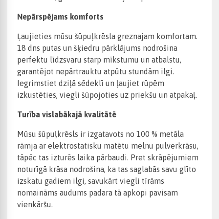
Nepārspējams komforts
Ļaujieties mūsu šūpuļkrēsla greznajam komfortam.
18 dns putas un šķiedru pārklājums nodrošina
perfektu līdzsvaru starp mīkstumu un atbalstu,
garantējot nepārtrauktu atpūtu stundām ilgi.
Iegrimstiet dziļā sēdeklī un ļaujiet rūpēm
izkustēties, viegli šūpojoties uz priekšu un atpakaļ.
Turība vislabākajā kvalitātē
Mūsu šūpuļkrēsls ir izgatavots no 100 % metāla
rāmja ar elektrostatisku matētu melnu pulverkrāsu,
tāpēc tas izturēs laika pārbaudi. Pret skrāpējumiem
noturīgā krāsa nodrošina, ka tas saglabās savu glīto
izskatu gadiem ilgi, savukārt viegli tīrāms
nomaināms audums padara tā apkopi pavisam
vienkāršu.