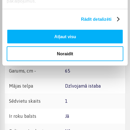
pakalpojumus.
Materiāls -
Tekstils
Rādīt detalizēti
Augstums, cm -
44
Atļaut visu
Platums, cm -
55
Noraidīt
Dziļums, cm -
65
Garums, cm -
65
Mājas telpa
Dzīvojamā istaba
Sēdvietu skaits
1
Ir roku balsts
Jā