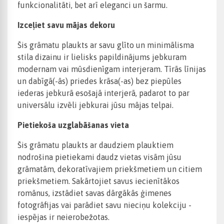
funkcionalitāti, bet arī eleganci un šarmu.
Izceļiet savu mājas dekoru
Šis grāmatu plaukts ar savu glīto un minimālisma
stila dizainu ir lielisks papildinājums jebkuram
modernam vai mūsdienīgam interjeram. Tīrās līnijas
un dabīgā(-ās) priedes krāsa(-as) bez piepūles
iederas jebkurā esošajā interjerā, padarot to par
universālu izvēli jebkurai jūsu mājas telpai.
Pietiekoša uzglabāšanas vieta
Šis grāmatu plaukts ar daudziem plauktiem
nodrošina pietiekami daudz vietas visām jūsu
grāmatām, dekoratīvajiem priekšmetiem un citiem
priekšmetiem. Sakārtojiet savus iecienītākos
romānus, izstādiet savas dārgākās ģimenes
fotogrāfijas vai parādiet savu nieciņu kolekciju -
iespējas ir neierobežotas.