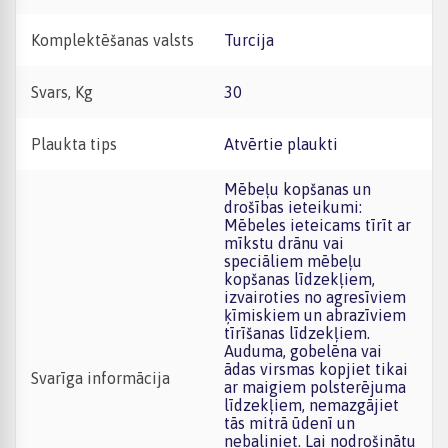
Komplektēšanas valsts
Turcija
Svars, Kg
30
Plaukta tips
Atvērtie plaukti
Mēbeļu kopšanas un
drošības ieteikumi:
Mēbeles ieteicams tīrīt ar
mīkstu drānu vai
speciāliem mēbeļu
kopšanas līdzekļiem,
izvairoties no agresīviem
ķīmiskiem un abrazīviem
tīrīšanas līdzekļiem.
Auduma, gobelēna vai
ādas virsmas kopjiet tikai
Svarīga informācija
ar maigiem polsterējuma
līdzekļiem, nemazgājiet
tās mitrā ūdenī un
nebaliniet. Lai nodrošinātu