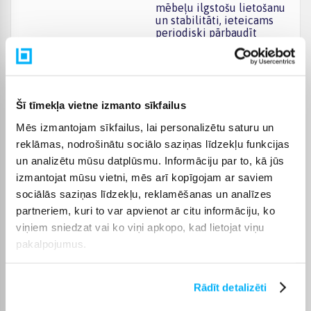
mēbeļu ilgstošu lietošanu
un stabilitāti, ieteicams
periodiski pārbaudīt
stiprinājumus un
nepieciešamības gadījumā
pievilkt savienojumus un
skrūves.
Šī tīmekļa vietne izmanto sīkfailus
Mēbeļu krāsa
Brūns
Mēs izmantojam sīkfailus, lai personalizētu saturu un
reklāmas, nodrošinātu sociālo saziņas līdzekļu funkcijas
Ražotāja krāsa
Zaļš
un analizētu mūsu datplūsmu. Informāciju par to, kā jūs
izmantojat mūsu vietni, mēs arī kopīgojam ar saviem
Mēbeļu tips
Plaukti
sociālās saziņas līdzekļu, reklamēšanas un analīzes
partneriem, kuri to var apvienot ar citu informāciju, ko
Materiāls -
Kokskaidu plātnes (MDF)
viņiem sniedzat vai ko viņi apkopo, kad lietojat viņu
pakalpojumus.
Augstums, cm -
182
Rādīt detalizēti
Platums, cm -
90