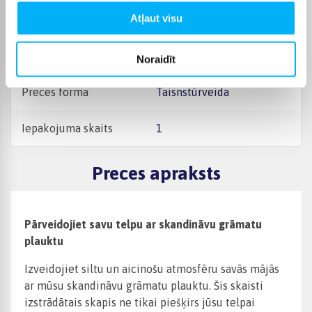
Atļaut visu
Dziļums, cm -
22
Mājas telpa
Birojs, Dzīvojamā istaba
Noraidīt
Preces forma
Taisnstūrveida
Iepakojuma skaits
1
Preces apraksts
Pārveidojiet savu telpu ar skandināvu grāmatu
plauktu
Izveidojiet siltu un aicinošu atmosfēru savās mājās
ar mūsu skandināvu grāmatu plauktu. Šis skaisti
izstrādātais skapis ne tikai piešķirs jūsu telpai