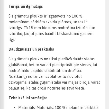
Turīgs un ilgmūžīgs
Šis grāmatu plaukts ir izgatavots no 100 %
melamīnam pārklāta skaidu plātnes, un tas ir
izturīgs. Tā 18 mm biezums nodrošina izturību un
izturību, ļaujot jums baudīt tā skaistumu gadiem
ilgi.
Daudzpusīgs un praktisks
Šis grāmatu plaukts ne tikai piedāvā daudz vietas
glabāšanai, bet to var arī piestiprināt pie sienas, lai
nodrošinātu papildu stabilitāti un drošību.
Neatkarīgi no tā, vai izvēlaties to novietot
dzīvojamā istabā, guļamistabā vai mājas birojā, varat
paļauties, ka tas droši noturēsies savā vietā.
Tehniskā informācija:
Materiāls: Materiāls: 100 % melamīns pārklāts