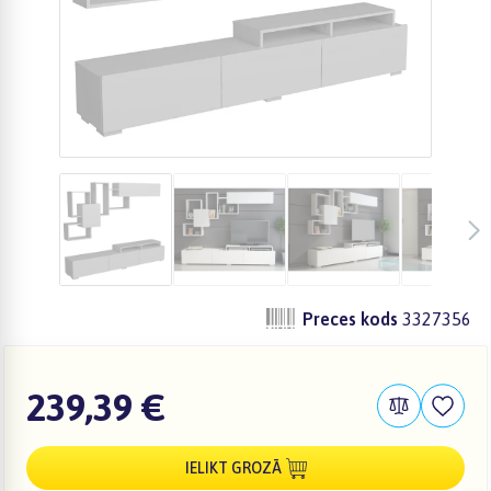
Preces kods
3327356
239,39 €
IELIKT GROZĀ