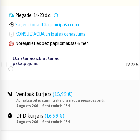
Piegāde: 14-28 d.d.
Saņem konsultāciju un īpašu cenu
KONSULTĀCIJA un īpašas cenas Jums
Norēķinieties bez papildmaksas 6 mēn.
Uznešanas/izkraušanas
pakalpojums
19,99 €
Venipak Kurjers
(
15,99 €
)
Apmaksā pilnu summu skaidrā naudā piegādes brīdī.
Augusts 26d. - Septembris 15d.
DPD kurjers
(
16,99 €
)
Augusts 26d. - Septembris 15d.