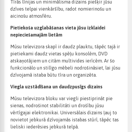
Tīrās līnijas un minimālisma dizains piešķir jūsu
dzīves telpai vienkāršību, radot nomierinošu un
aicinošu atmosfēru.
Pietiekoša uzglabāšanas vieta jūsu izklaidei
nepieciešamajām lietām
Mūsu televizora skapī ir daudz plauktu, tāpēc tajā ir
pietiekami daudz vietas spēļu konsolēm, DVD
atskaņotājiem un citām multivides ierīcēm. Ar šo
funkcionālo un stilīgo mēbeli nodrošināsiet, lai jūsu
dzīvojamā istaba būtu tīra un organizēta.
Viegla uzstādīšana un daudzpusīgs dizains
Mūsu televizora bloku var viegli piestiprināt pie
sienas, nodrošinot stabilitāti un drošību jūsu
vērtīgajai elektronikai. Universālais dizains ļauj to
novietot jebkurā dzīvojamās istabas stūrī, tāpēc tas
lieliski iederēsies jebkurā telpā.