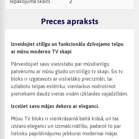
Iepakojuma skaits
2
Preces apraksts
Izveidojiet stilīgu un funkcionālu dzīvojamo telpu
ar mūsu moderno TV skapi
Pārveidojiet savu viesistabu par mūsdienīgu
patvērumu ar mūsu gludo un stilīgo tv skapi. Šis tv
bloks ir izgatavots ar vislielāko precizitāti, lai
uzlabotu telpas estētiku, vienlaikus nodrošinot
pietiekami daudz vietas visām izklaides vajadzībām.
Izceļiet savu mājas dekoru ar eleganci.
Mūsu TV bloks ir vienkrāsainā baltā krāsā, un tas
izstaro eleganci un izsmalcinātību, padarot to par
lielisku papildinājumu jebkurai modernai mājai.