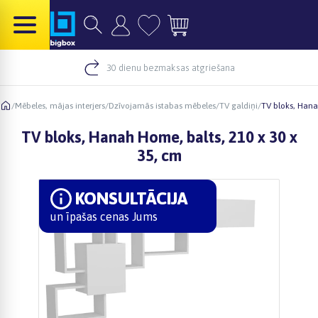
30 dienu bezmaksas atgriešana
/
Mēbeles, mājas interjers
/
Dzīvojamās istabas mēbeles
/
TV galdiņi
/
TV bloks, Hana
TV bloks, Hanah Home, balts, 210 x 30 x
35, cm
KONSULTĀCIJA
un īpašas cenas Jums