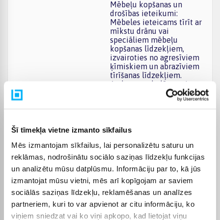
Mēbeļu kopšanas un
drošības ieteikumi:
Mēbeles ieteicams tīrīt ar
mīkstu drānu vai
speciāliem mēbeļu
kopšanas līdzekļiem,
izvairoties no agresīviem
ķīmiskiem un abrazīviem
tīrīšanas līdzekļiem.
Auduma, gobelēna vai
ādas virsmas kopjiet tikai
Svarīga informācija
ar maigiem polsterējuma
līdzekļiem, nemazgājiet
tās mitrā ūdenī un
nebaliniet. Lai nodrošinātu
Šī tīmekļa vietne izmanto sīkfailus
mēbeļu ilgstošu lietošanu
Mēs izmantojam sīkfailus, lai personalizētu saturu un
un stabilitāti, ieteicams
periodiski pārbaudīt
reklāmas, nodrošinātu sociālo saziņas līdzekļu funkcijas
stiprinājumus un
un analizētu mūsu datplūsmu. Informāciju par to, kā jūs
nepieciešamības gadījumā
izmantojat mūsu vietni, mēs arī kopīgojam ar saviem
pievilkt savienojumus un
skrūves.
sociālās saziņas līdzekļu, reklamēšanas un analīzes
partneriem, kuri to var apvienot ar citu informāciju, ko
Mēbeļu krāsa
Balts
viņiem sniedzat vai ko viņi apkopo, kad lietojat viņu