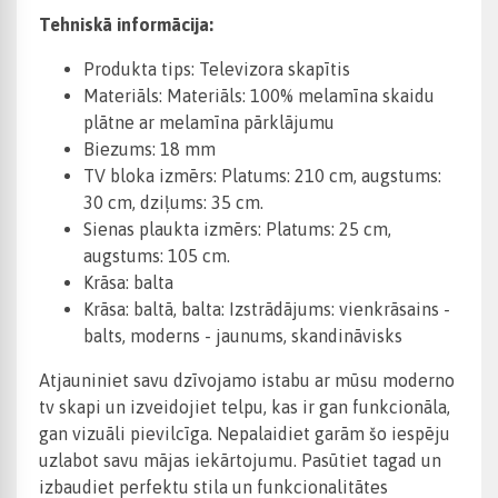
Tehniskā informācija:
Produkta tips: Televizora skapītis
Materiāls: Materiāls: 100% melamīna skaidu
plātne ar melamīna pārklājumu
Biezums: 18 mm
TV bloka izmērs: Platums: 210 cm, augstums:
30 cm, dziļums: 35 cm.
Sienas plaukta izmērs: Platums: 25 cm,
augstums: 105 cm.
Krāsa: balta
Krāsa: baltā, balta: Izstrādājums: vienkrāsains -
balts, moderns - jaunums, skandināvisks
Atjauniniet savu dzīvojamo istabu ar mūsu moderno
tv skapi un izveidojiet telpu, kas ir gan funkcionāla,
gan vizuāli pievilcīga. Nepalaidiet garām šo iespēju
uzlabot savu mājas iekārtojumu. Pasūtiet tagad un
izbaudiet perfektu stila un funkcionalitātes