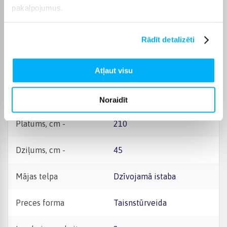
pakalpojumus.
Ražotāja krāsa
Balts
Rādīt detalizēti
Mēbeļu tips
TV galds
Atļaut visu
Materiāls -
Kokskaidu plātnes (MDF)
Augstums, cm -
37
Noraidīt
Platums, cm -
210
Dziļums, cm -
45
Mājas telpa
Dzīvojamā istaba
Preces forma
Taisnstūrveida