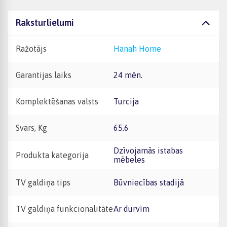
Raksturlielumi
Ražotājs
Hanah Home
Garantijas laiks
24 mēn.
Komplektēšanas valsts
Turcija
Svars, Kg
65.6
Dzīvojamās istabas
Produkta kategorija
mēbeles
TV galdiņa tips
Būvniecības stadijā
TV galdiņa funkcionalitāte
Ar durvīm