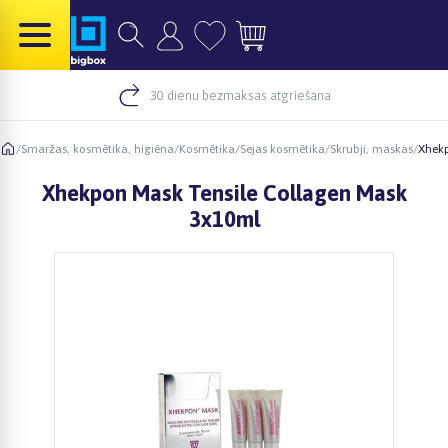
30 dienu bezmaksas atgriešana
/
Smaržas, kosmētika, higiēna
/
Kosmētika
/
Sejas kosmētika
/
Skrubji, maskas
/
Xhekp
Xhekpon Mask Tensile Collagen Mask
3x10ml