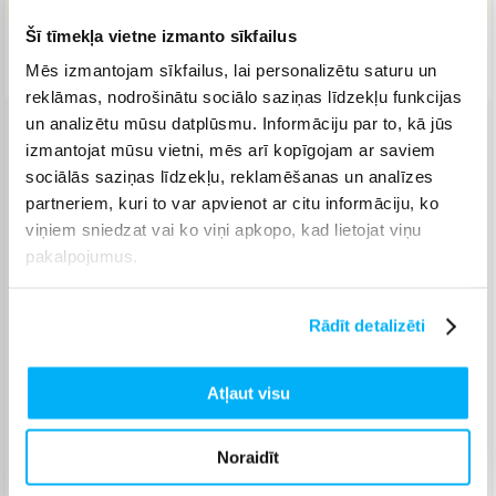
Šī tīmekļa vietne izmanto sīkfailus
Piegāde: 14-20 d.d.
Mēs izmantojam sīkfailus, lai personalizētu saturu un
reklāmas, nodrošinātu sociālo saziņas līdzekļu funkcijas
un analizētu mūsu datplūsmu. Informāciju par to, kā jūs
Venipak pakomāts
(
2,99 €
)
izmantojat mūsu vietni, mēs arī kopīgojam ar saviem
Augusts 27d. - Septembris 4d.
sociālās saziņas līdzekļu, reklamēšanas un analīzes
partneriem, kuri to var apvienot ar citu informāciju, ko
Venipak Kurjers
(
4,99 €
)
Apmaksā pilnu summu skaidrā naudā piegādes brīdī.
viņiem sniedzat vai ko viņi apkopo, kad lietojat viņu
Augusts 28d. - Septembris 7d.
pakalpojumus.
Omniva pakomāts
(
3,99 €
)
Augusts 27d. - Septembris 4d.
Rādīt detalizēti
Smartposti pakomāts
(
2,99 €
)
Augusts 27d. - Septembris 4d.
DPD pakomāts
(
4,99 €
Atļaut visu
)
Augusts 27d. - Septembris 4d.
DPD kurjers
(
5,99 €
)
Noraidīt
Augusts 28d. - Septembris 7d.