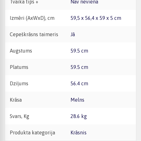
Tvaika tips +
Nav neviena
Izmēri (AxWxD), cm
59,5 x 56,4 x 59 x 5 cm
Cepeškrāsns taimeris
Jā
Augstums
59.5 cm
Platums
59.5 cm
Dziļums
56.4 cm
Krāsa
Melns
Svars, Kg
28.6 kg
Produkta kategorija
Krāsnis