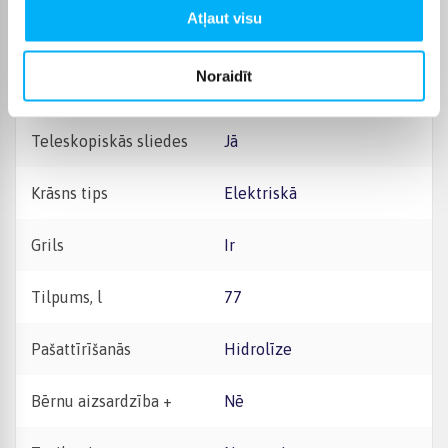
Atļaut visu
Platuma intervāls, cm
50 - 59 cm
Noraidīt
Gatavošana tvaikos
Nē
Teleskopiskās sliedes
Jā
Krāsns tips
Elektriskā
Grils
Ir
Tilpums, l
77
Pašattīrīšanās
Hidrolīze
Bērnu aizsardzība +
Nē