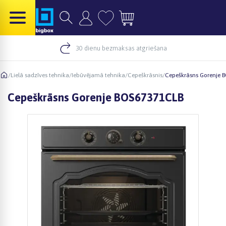
30 dienu bezmaksas atgriešana
/
Lielā sadzīves tehnika
/
Iebūvējamā tehnika
/
Cepeškrāsnis
/
Cepeškrāsns Gorenje 
Cepeškrāsns Gorenje BOS67371CLB