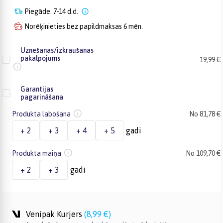
Piegāde: 7-14 d.d.
Norēķinieties bez papildmaksas 6 mēn.
Uznešanas/izkraušanas
pakalpojums
19,99 €
Garantijas
pagarināšana
Produkta labošana
No 81,78 €
+ 2
+ 3
+ 4
+ 5
gadi
Produkta maiņa
No 109,70 €
+ 2
+ 3
gadi
Venipak Kurjers
(
8,99 €
)