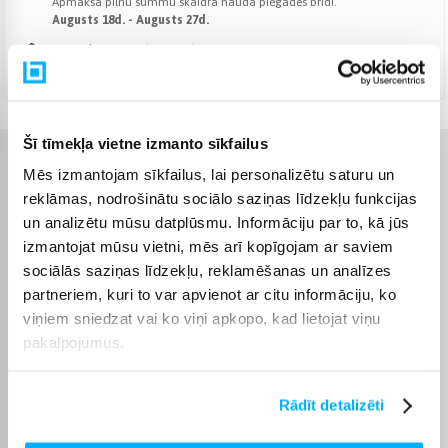
Apmaksā pilnu summu skaidrā naudā piegādes brīdī.
Augusts 18d. - Augusts 27d.
DPD kurjers
(
9,99 €
)
Augusts 18d. - Augusts 27d.
Šī tīmekļa vietne izmanto sīkfailus
Raksturlielumi
Mēs izmantojam sīkfailus, lai personalizētu saturu un
reklāmas, nodrošinātu sociālo saziņas līdzekļu funkcijas
un analizētu mūsu datplūsmu. Informāciju par to, kā jūs
Ražotājs
Gorenje
izmantojat mūsu vietni, mēs arī kopīgojam ar saviem
sociālās saziņas līdzekļu, reklamēšanas un analīzes
Cepeškrāsns kontrole
Nenospiešanas pogas
partneriem, kuri to var apvienot ar citu informāciju, ko
viņiem sniedzat vai ko viņi apkopo, kad lietojat viņu
Garantijas laiks
24 mēn.
pakalpojumus.
Enerģijas klase
A
Rādīt detalizēti
Jauda
3500 W