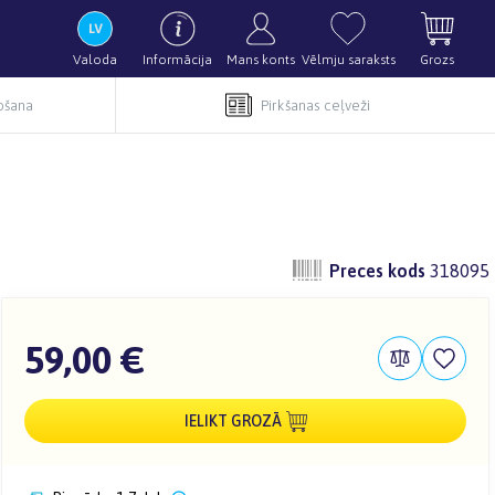
Valoda
Informācija
Mans konts
Vēlmju saraksts
Grozs
pošana
Pirkšanas ceļveži
Preces kods
318095
59,00 €
IELIKT GROZĀ