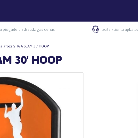
ra piegāde un draudzīgas cenas
Izcila klientu apkal
la grozs STIGA SLAM 30' HOOP
LAM 30' HOOP