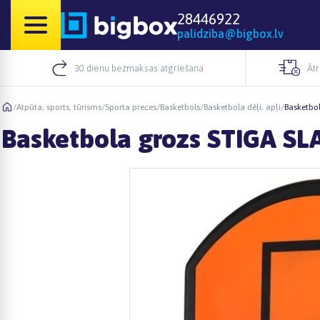
28446922
palidziba@bigbox.lv
30 dienu bezmaksas atgriešana
Āt
/
Atpūta, sports, tūrisms
/
Sporta preces
/
Basketbols
/
Basketbola dēļi, apļi
/
Basketbo
Basketbola grozs STIGA S