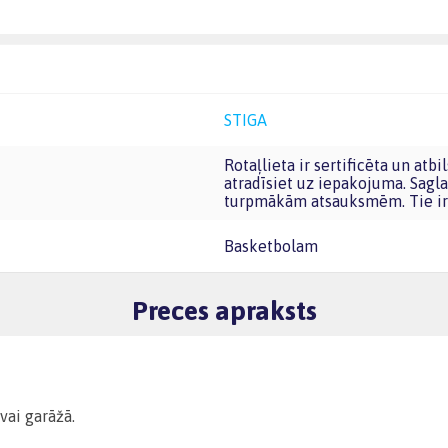
STIGA
Rotaļlieta ir sertificēta un atbilst Eiropas Savienības rotaļlietu prasībām. CE marķējumu
atradīsiet uz iepakojuma. Sagla
turpmākām atsauksmēm. Tie ir 
Basketbolam
Preces apraksts
vai garāžā.