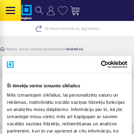
30 dienu bezmaksas atgriešana
/
Atpūta, sports, tūrisms
/
Sporta preces
/
Basketbols
Basketbols
Šī tīmekļa vietne izmanto sīkfailus
Mēs izmantojam sīkfailus, lai personalizētu saturu un
reklāmas, nodrošinātu sociālo saziņas līdzekļu funkcijas
un analizētu mūsu datplūsmu. Informāciju par to, kā jūs
Basketbola bumbas
Basketbola stendi
Basketbola dēļi, apļi
izmantojat mūsu vietni, mēs arī kopīgojam ar saviem
sociālās saziņas līdzekļu, reklamēšanas un analīzes
partneriem, kuri to var apvienot ar citu informāciju, ko