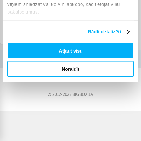
viņiem sniedzat vai ko viņi apkopo, kad lietojat viņu
pakalpojumus.
Rādīt detalizēti
vaikiški krepšinio stovai
Basketbola piederumi
ir lentos
Atļaut visu
Noraidīt
© 2012-
2026
BIGBOX.LV