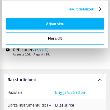
Rādīt detalizēti
Piegāde: 1-7 d.d.
Atļaut visu
Venipak Kurjers
(
4,99 €
)
Apmaksā pilnu summu skaidrā naudā piegādes brīdī.
Noraidīt
Augusts 10d. - Augusts 18d.
DPD kurjers
(
5,99 €
)
Augusts 10d. - Augusts 18d.
Raksturlielumi
Ražotājs
Briggs & Stratton
Dārza instrumentu tips +
Eļļas šļirce