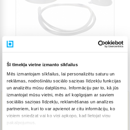
Šī tīmekļa vietne izmanto sīkfailus
Mēs izmantojam sīkfailus, lai personalizētu saturu un
reklāmas, nodrošinātu sociālo saziņas līdzekļu funkcijas
Preces kods
314096
un analizētu mūsu datplūsmu. Informāciju par to, kā jūs
izmantojat mūsu vietni, mēs arī kopīgojam ar saviem
sociālās saziņas līdzekļu, reklamēšanas un analīzes
26,99 €
partneriem, kuri to var apvienot ar citu informāciju, ko
viņiem sniedzat vai ko viņi apkopo, kad lietojat viņu
pakalpojumus.
IELIKT GROZĀ