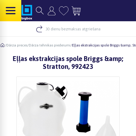
30 dienu bezmaksas atgriešana
/
Dārza preces
/
Dārza tehnikas piederumi
/
Eļļas ekstrakcijas spole Briggs &amp; St
Eļļas ekstrakcijas spole Briggs &amp;
Stratton, 992423