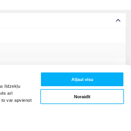
Atļaut visu
s līdzekļu
mēs arī
Noraidīt
 to var apvienot