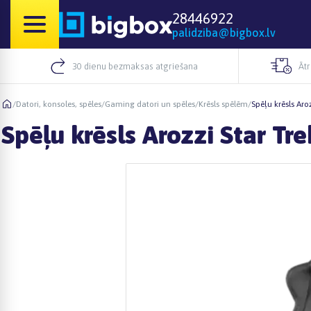
28446922
palidziba@bigbox.lv
30 dienu bezmaksas atgriešana
Āt
/
Datori, konsoles, spēles
/
Gaming datori un spēles
/
Krēsls spēlēm
/
Spēļu krēsls Aro
Spēļu krēsls Arozzi Star Tre