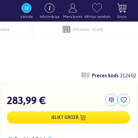
Valoda
Informācija
Mans konts
Vēlmju saraksts
Grozs
pošana
Pirkšanas ceļveži
Preces kods
312602
283,99 €
IELIKT GROZĀ