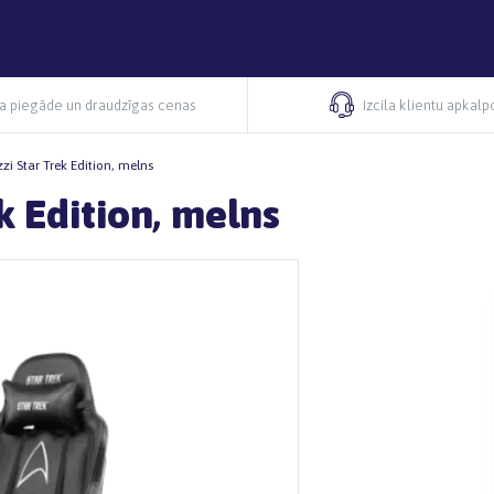
ra piegāde un draudzīgas cenas
Izcila klientu apkal
zzi Star Trek Edition, melns
k Edition, melns