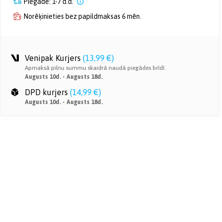
Piegāde: 1-7 d.d.
Norēķinieties bez papildmaksas 6 mēn.
Venipak Kurjers
(
13,99 €
)
Apmaksā pilnu summu skaidrā naudā piegādes brīdī.
Augusts 10d. - Augusts 18d.
DPD kurjers
(
14,99 €
)
Augusts 10d. - Augusts 18d.