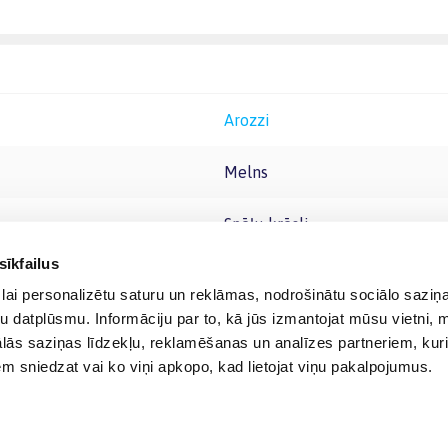
Arozzi
Melns
Spēļu krēsli
sīkfailus
lai personalizētu saturu un reklāmas, nodrošinātu sociālo saziņa
u datplūsmu. Informāciju par to, kā jūs izmantojat mūsu vietni, 
ās saziņas līdzekļu, reklamēšanas un analīzes partneriem, kuri
iem sniedzat vai ko viņi apkopo, kad lietojat viņu pakalpojumus.
© 2012-
2026
BIGBOX.LV