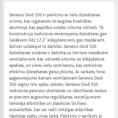
Genesis Oxid 550 ir paliktnis ar lielu dzesēšanas
virsmu, kas izgatavots no augstas kvalitātes
alumīnija, kas papildus uzlabo siltuma izkliedi. Tā
konstrukcija nodrošina nevainojamu dzesēšanu gan
lielākiem līdz 17,3” klēpjdatoriem, gan mazākiem,
būtiski uzlabojot to darbību. Genesis Oxid 550
dzesēšanas sistēma ir balstīta uz četriem mazākiem
ventilatoriem, kas izkliedē siltumu no klēpjdatora
apakšas, un vienu lielu ventilatoru, kas nodrošina
efektīvu dzesēšanas gaisa plūsmu. Ar sarkanu fona
apgaismojumu katram ventilatoram Genesis Oxid
550 iegūst īstu spēļu izskatu. Genesis Oxid 550
nodrošina pareizus skatīšanās un rakstīšanas leņķus
ar pieciem augstuma regulēšanas iestatījumiem
lietotāja atbilstībai un plaukstas locītavu
aizsardzībai, kas var radīt milzīgas atšķirības
ilgstošas spēļu cīņas laikā. Paliktnis ir aprīkots ar