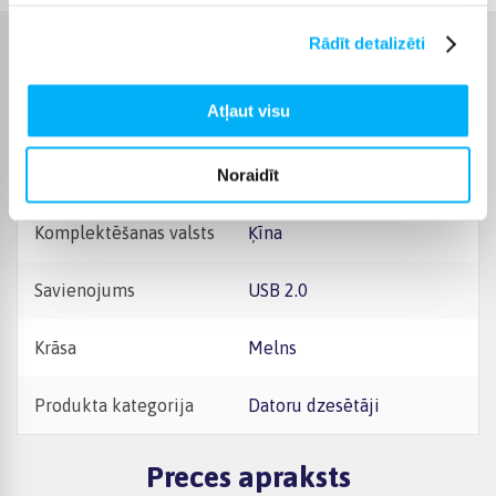
Rādīt detalizēti
Raksturlielumi
Atļaut visu
Ražotājs
Genesis
Garantijas laiks
24 mēn.
Noraidīt
Komplektēšanas valsts
Ķīna
Savienojums
USB 2.0
Krāsa
Melns
Produkta kategorija
Datoru dzesētāji
Preces apraksts