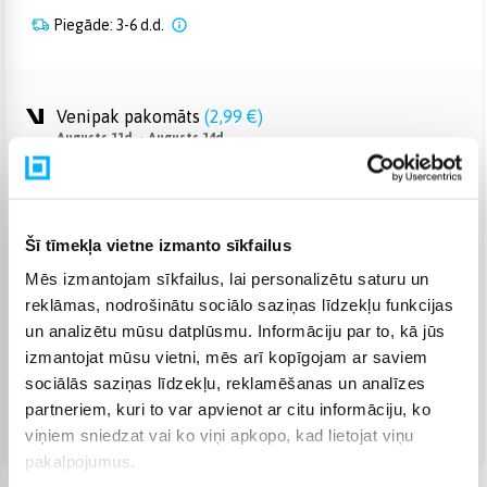
Piegāde: 3-6 d.d.
Venipak pakomāts
(
2,99 €
)
Augusts 11d. - Augusts 14d.
Venipak Kurjers
(
4,99 €
)
Apmaksā pilnu summu skaidrā naudā piegādes brīdī.
Augusts 12d. - Augusts 17d.
Šī tīmekļa vietne izmanto sīkfailus
Omniva pakomāts
(
3,99 €
)
Augusts 11d. - Augusts 14d.
Mēs izmantojam sīkfailus, lai personalizētu saturu un
Smartposti pakomāts
(
2,99 €
)
reklāmas, nodrošinātu sociālo saziņas līdzekļu funkcijas
Augusts 11d. - Augusts 14d.
un analizētu mūsu datplūsmu. Informāciju par to, kā jūs
izmantojat mūsu vietni, mēs arī kopīgojam ar saviem
DPD pakomāts
(
4,99 €
)
Augusts 11d. - Augusts 14d.
sociālās saziņas līdzekļu, reklamēšanas un analīzes
partneriem, kuri to var apvienot ar citu informāciju, ko
DPD kurjers
(
5,99 €
)
viņiem sniedzat vai ko viņi apkopo, kad lietojat viņu
Augusts 12d. - Augusts 17d.
pakalpojumus.