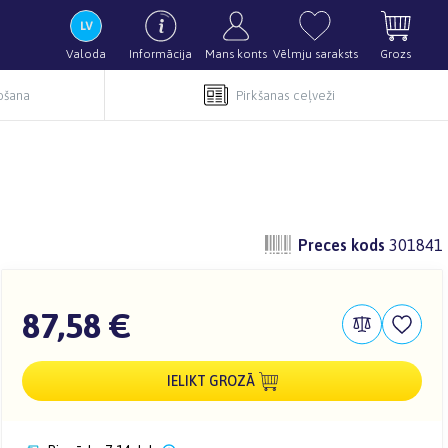
Valoda
Informācija
Mans konts
Vēlmju saraksts
Grozs
pošana
Pirkšanas ceļveži
Preces kods
301841
87,58 €
IELIKT GROZĀ