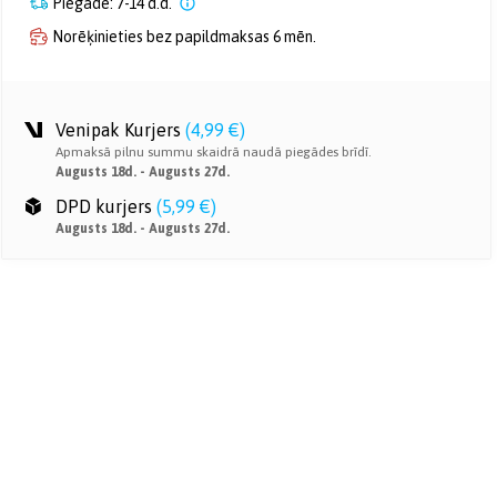
Piegāde: 7-14 d.d.
Norēķinieties bez papildmaksas 6 mēn.
Venipak Kurjers
(
4,99 €
)
Apmaksā pilnu summu skaidrā naudā piegādes brīdī.
Augusts 18d. - Augusts 27d.
DPD kurjers
(
5,99 €
)
Augusts 18d. - Augusts 27d.