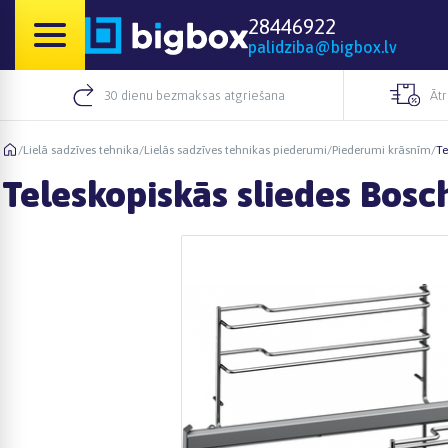
28446922
palidziba@bigbox.lv
30 dienu bezmaksas atgriešana
Āt
/
Lielā sadzīves tehnika
/
Lielās sadzīves tehnikas piederumi
/
Piederumi krāsnīm
/
Te
Teleskopiskās sliedes Bos