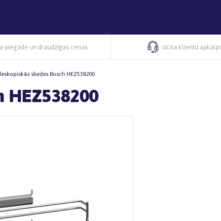
ra piegāde un draudzīgas cenas
Izcila klientu apkal
leskopiskās sliedes Bosch HEZ538200
ch HEZ538200