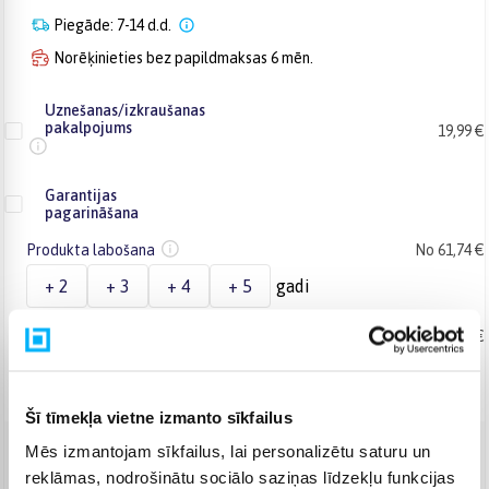
Piegāde: 7-14 d.d.
Norēķinieties bez papildmaksas 6 mēn.
Uznešanas/izkraušanas
pakalpojums
19,99 €
Garantijas
pagarināšana
Produkta labošana
No 61,74 €
+ 2
+ 3
+ 4
+ 5
gadi
Produkta maiņa
No 82,38 €
+ 2
+ 3
gadi
Šī tīmekļa vietne izmanto sīkfailus
Mēs izmantojam sīkfailus, lai personalizētu saturu un
Venipak Kurjers
(
8,99 €
)
reklāmas, nodrošinātu sociālo saziņas līdzekļu funkcijas