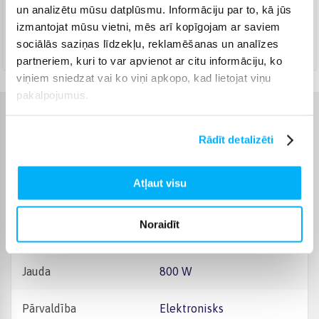
Apmaksā pilnu summu skaidrā naudā piegādes brīdī.
un analizētu mūsu datplūsmu. Informāciju par to, kā jūs
Augusts 17d. - Augusts 26d.
izmantojat mūsu vietni, mēs arī kopīgojam ar saviem
DPD kurjers
(
9,99 €
)
sociālās saziņas līdzekļu, reklamēšanas un analīzes
Augusts 17d. - Augusts 26d.
partneriem, kuri to var apvienot ar citu informāciju, ko
viņiem sniedzat vai ko viņi apkopo, kad lietojat viņu
pakalpojumus.
Raksturlielumi
Rādīt detalizēti
Ražotājs
Bosch
Atļaut visu
Garantijas laiks
24 mēn.
Noraidīt
Komplektēšanas valsts
Ķīna
Jauda
800 W
Pārvaldība
Elektronisks