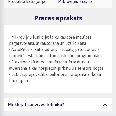
Produkta kategorija
Mikroviļņu krāsnis
Preces apraksts
• Mikroviļņu funkcija: laiku taupoša maltītes
pagatavošana, atkausēšana un uzsildīšana
• AutoPilot 7: katrs ēdiens ir ideāls, pateicoties 7
iepriekš iestatītām automātiskajām programmām
• Elektroniskā durvju atvēršana: ērta durvju
atvēršana, tikai nospiežot pirkstu uz sensora pogas
• LED displeja vadība, balta: ērti lietojama ar laika
funkcijām
Meklējat sadzīves tehniku?