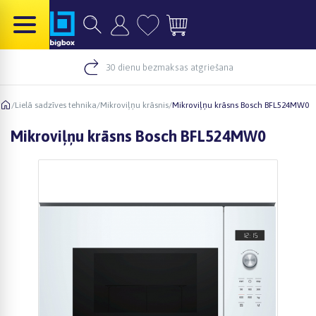
30 dienu bezmaksas atgriešana
/
Lielā sadzīves tehnika
/
Mikroviļņu krāsnis
/
Mikroviļņu krāsns Bosch BFL524MW0
Mikroviļņu krāsns Bosch BFL524MW0