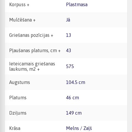
Korpuss +
Plastmasa
Mulčēšana +
Jā
Griešanas pozīcijas +
13
Pļaušanas platums, cm +
43
Ieteicamais griešanas
575
laukums, m2 +
Augstums
104.5 cm
Platums
46 cm
Dziļums
149 cm
Krāsa
Melns / Zaļš