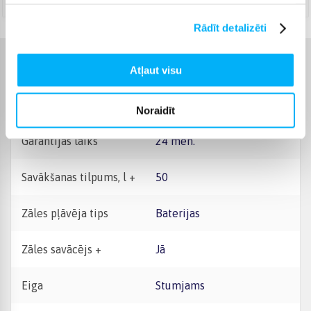
Rādīt detalizēti
Raksturlielumi
Atļaut visu
Ražotājs
Makita
Noraidīt
Garantijas laiks
24 mēn.
Savākšanas tilpums, l +
50
Zāles pļāvēja tips
Baterijas
Zāles savācējs +
Jā
Eiga
Stumjams