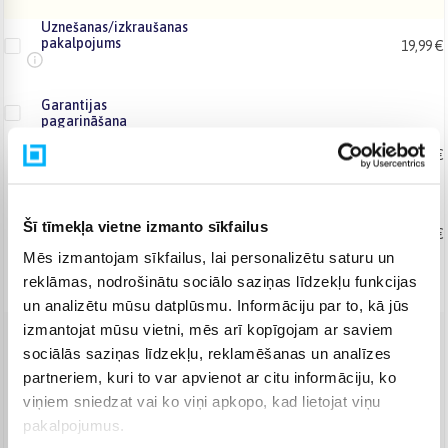
Uznešanas/izkraušanas
pakalpojums
19,99 €
Garantijas
pagarināšana
Produkta labošana
No 110,26 €
+ 2
+ 3
+ 4
+ 5
gadi
Šī tīmekļa vietne izmanto sīkfailus
Produkta maiņa
No 148,54 €
Mēs izmantojam sīkfailus, lai personalizētu saturu un
+ 2
+ 3
gadi
reklāmas, nodrošinātu sociālo saziņas līdzekļu funkcijas
un analizētu mūsu datplūsmu. Informāciju par to, kā jūs
izmantojat mūsu vietni, mēs arī kopīgojam ar saviem
sociālās saziņas līdzekļu, reklamēšanas un analīzes
Venipak Kurjers
(
8,99 €
)
partneriem, kuri to var apvienot ar citu informāciju, ko
Apmaksā pilnu summu skaidrā naudā piegādes brīdī.
Jautājiet
viņiem sniedzat vai ko viņi apkopo, kad lietojat viņu
DPD kurjers
(
9,99 €
)
pakalpojumus.
Jautājiet