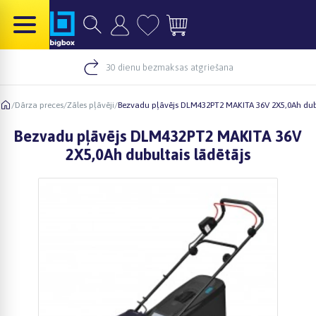
30 dienu bezmaksas atgriešana
/
Dārza preces
/
Zāles pļāvēji
/
Bezvadu pļāvējs DLM432PT2 MAKITA 36V 2X5,0Ah dubu
Bezvadu pļāvējs DLM432PT2 MAKITA 36V
2X5,0Ah dubultais lādētājs