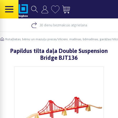
30 dienu bezmaksas atgriešana
/
Rotaļlietas, bērnu un mazuļu preces
/
Vilcieni, mašīnas, lidmašīnas, garāžas
/
Vilc
Papildus tilta daļa Double Suspension
Bridge BJT136