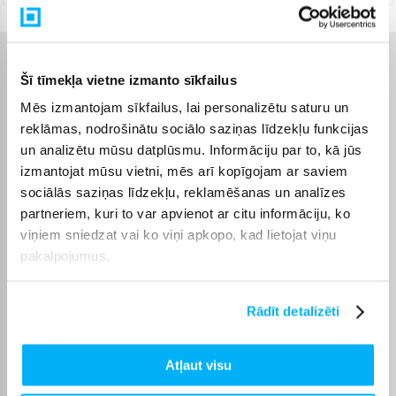
Raksturlielumi
Šī tīmekļa vietne izmanto sīkfailus
Mēs izmantojam sīkfailus, lai personalizētu saturu un
Ražotājs
BigjigsToys
reklāmas, nodrošinātu sociālo saziņas līdzekļu funkcijas
un analizētu mūsu datplūsmu. Informāciju par to, kā jūs
Rotaļlieta ir sertificēta un
izmantojat mūsu vietni, mēs arī kopīgojam ar saviem
atbilst Eiropas Savienības
rotaļlietu prasībām. CE
sociālās saziņas līdzekļu, reklamēšanas un analīzes
marķējumu atradīsiet uz
partneriem, kuri to var apvienot ar citu informāciju, ko
iepakojuma. Saglabājiet
CE sertifikāts
viņiem sniedzat vai ko viņi apkopo, kad lietojat viņu
informāciju par ražotāju
un importētāju
pakalpojumus.
turpmākām atsauksmēm.
Tie ir norādīti uz
iepakojuma.
Rādīt detalizēti
Produkta kategorija
Vilcieni, vilcienu sliedes
Atļaut visu
Sīku detaļu dēļ tas nav
piemērots bērniem līdz