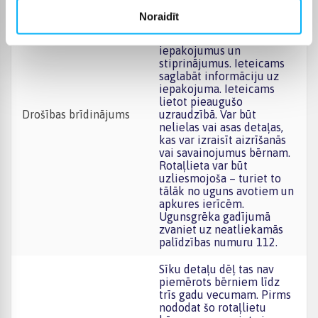
trīs gadu vecumam. Pirms
Noraidīt
nododat šo rotaļlietu
bērnam, noņemiet visus
iepakojumus un
stiprinājumus. Ieteicams
saglabāt informāciju uz
iepakojuma. Ieteicams
lietot pieaugušo
Drošības brīdinājums
uzraudzībā. Var būt
nelielas vai asas detaļas,
kas var izraisīt aizrīšanās
vai savainojumus bērnam.
Rotaļlieta var būt
uzliesmojoša – turiet to
tālāk no uguns avotiem un
apkures ierīcēm.
Ugunsgrēka gadījumā
zvaniet uz neatliekamās
palīdzības numuru 112.
Sīku detaļu dēļ tas nav
piemērots bērniem līdz
trīs gadu vecumam. Pirms
nododat šo rotaļlietu