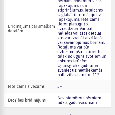
bērnam, noņemiet visus
iepakojumus un
stiprinājumus. Ieteicams
saglabāt informāciju uz
iepakojuma. Ieteicams
lietot pieaugušo
Brīdinājums par smalkām
uzraudzībā. Var būt
detaļām
nelielas vai asas detaļas,
kas var izraisīt aizrīšanās
vai savainojumus bērnam.
Rotaļlieta var būt
uzliesmojoša – turiet to
tālāk no uguns avotiem un
apkures ierīcēm.
Ugunsgrēka gadījumā
zvaniet uz neatliekamās
palīdzības numuru 112.
Ieteicamais vecums
3+
Nav piemērots bērniem
Drošības brīdinājumi
līdz 3 gadu vecumam.