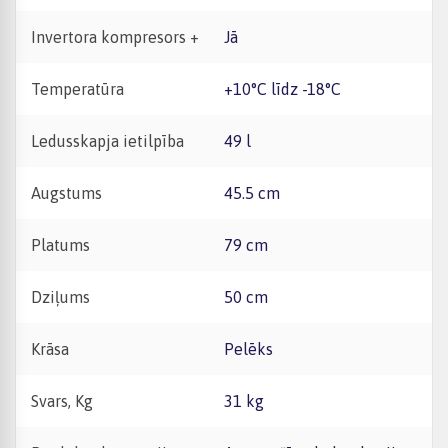
Invertora kompresors +
Jā
Temperatūra
+10°C līdz -18°C
Ledusskapja ietilpība
49 l
Augstums
45.5 cm
Platums
79 cm
Dziļums
50 cm
Krāsa
Pelēks
Svars, Kg
31 kg