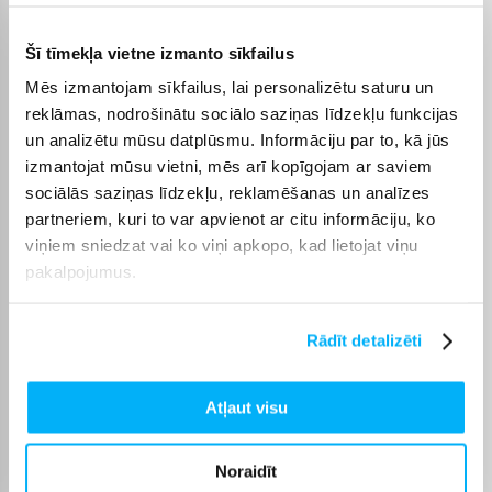
CF elektronika ar digitālo temperatūras displeju,
Šī tīmekļa vietne izmanto sīkfailus
viegli darbināmu "turbo saldētavu"
Mēs izmantojam sīkfailus, lai personalizētu saturu un
reklāmas, nodrošinātu sociālo saziņas līdzekļu funkcijas
un analizētu mūsu datplūsmu. Informāciju par to, kā jūs
izmantojat mūsu vietni, mēs arī kopīgojam ar saviem
Spēcīga un ekonomiska jauda. CF speciālā
sociālās saziņas līdzekļu, reklamēšanas un analīzes
elektroniskā sistēma nodrošina kompresora mīksto
partneriem, kuri to var apvienot ar citu informāciju, ko
iedarbināšanu 2500 apgr./min., ja iestatītā
viņiem sniedzat vai ko viņi apkopo, kad lietojat viņu
temperatūra iekšpusē netiek sasniegta īsā laikā vai
pakalpojumus.
temperatūra ir iestatīta zem -12 °C, ledusskapis
automātiski reaģē, palielinot kompresora
Rādīt detalizēti
apgriezienu skaitu. Kad tiek sasniegta iestatītā
temperatūra līdz -12 °C, sistēma pārslēdz
kompresora darbību atpakaļ ekonomiskajā režīmā
Atļaut visu
(ja netika iestatīta temperatūra zem -12 °C).
Rezultāts: ātra un ekonomiska saldēšana no +10 °C
Noraidīt
līdz -18 °C