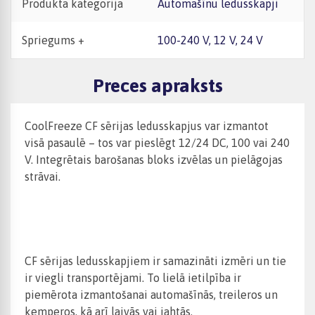
Produkta kategorija
Automašīnu ledusskapji
Spriegums +
100-240 V, 12 V, 24 V
Preces apraksts
CoolFreeze CF sērijas ledusskapjus var izmantot
visā pasaulē – tos var pieslēgt 12/24 DC, 100 vai 240
V. Integrētais barošanas bloks izvēlas un pielāgojas
strāvai.
CF sērijas ledusskapjiem ir samazināti izmēri un tie
ir viegli transportējami. To lielā ietilpība ir
piemērota izmantošanai automašīnās, treileros un
kemperos, kā arī laivās vai jahtās.