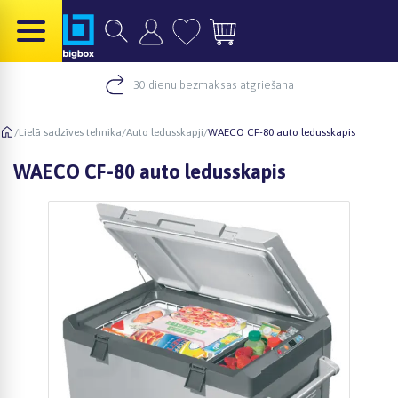
30 dienu bezmaksas atgriešana
/
Lielā sadzīves tehnika
/
Auto ledusskapji
/
WAECO CF-80 auto ledusskapis
WAECO CF-80 auto ledusskapis