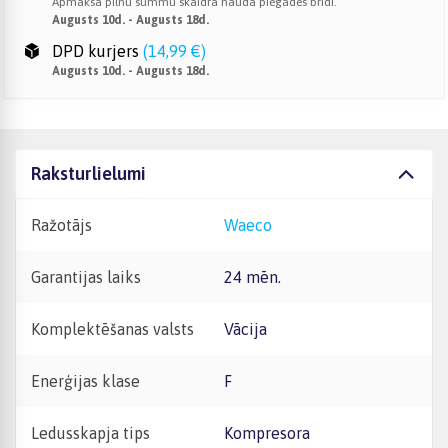
Apmaksā pilnu summu skaidrā naudā piegādes brīdī.
Augusts 10d. - Augusts 18d.
DPD kurjers
(
14,99 €
)
Augusts 10d. - Augusts 18d.
Raksturlielumi
Ražotājs
Waeco
Garantijas laiks
24 mēn.
Komplektēšanas valsts
Vācija
Enerģijas klase
F
Ledusskapja tips
Kompresora