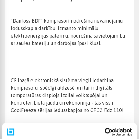
"Danfoss BDF" kompresori nodrošina nevainojamu
ledusskapja darbību, izmanto minimālu
elektroenerģijas patēriņu, nodrošina savietojamību
ar saules bateriju un darbojas īpaši klusi.
CF īpašā elektroniskā sistēma viegli iedarbina
kompresoru, spēcīgi atdzesē, un tai ir digitāls
temperatūras displejs izcilai veiktspējai un
kontrolei. Liela jauda un ekonomija - tas viss ir
CoolFreeze sērijas ledusskapjos no CF 32 līdz 110!