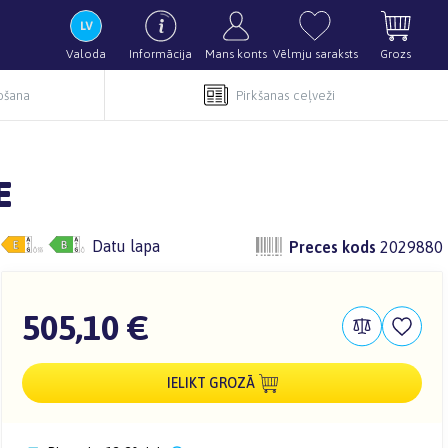
Valoda
Informācija
Mans konts
Vēlmju saraksts
Grozs
pošana
Pirkšanas ceļveži
E
Datu lapa
Preces kods
2029880
505,10 €
IELIKT GROZĀ