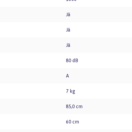
Jā
Jā
Jā
80 dB
A
7 kg
85,0 cm
60 cm