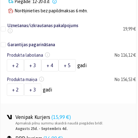
Piegāde: 12-20 d.d.
Norēķinieties bez papildmaksas 6 mēn.
Uznešanas/izkraušanas pakalpojums
19,99 €
Garantijas pagarināšana
Produkta labošana
No 116,12 €
+ 2
+ 3
+ 4
+ 5
gadi
Produkta maiņa
No 156,53 €
+ 2
+ 3
gadi
Venipak Kurjers
(
15,99 €
)
Apmaksā pilnu summu skaidrā naudā piegādes brīdī.
Augusts 25d. - Septembris 4d.