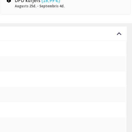
DPD kurjers
(
16,99 €
)
Augusts 25d. - Septembris 4d.