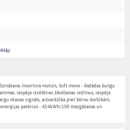
ētāji
dzināšana, Invertora motors, Soft move - dažādas bungu
rammas; iespēja izvēlēties žāvēšanas režīmus, iespēja
beigu skaņas signāls, aizsardzība pret bērnu darbībām,
troenerģijas patēriņš - 414kWh/100 mazgāšanas un