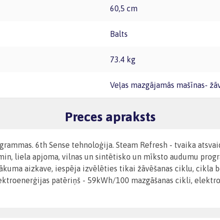
60,5 cm
Balts
73.4 kg
Veļas mazgājamās mašīnas- žāv
Preces apraksts
grammas. 6th Sense tehnoloģija. Steam Refresh - tvaika atsvai
 min, liela apjoma, vilnas un sintētisko un mīksto audumu prog
ākuma aizkave, iespēja izvēlēties tikai žāvēšanas ciklu, cikla 
elektroenerģijas patēriņš - 59kWh/100 mazgāšanas cikli, elek