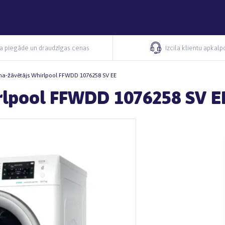
ra piegāde un draudzīgas cenas
Izcila klientu apkal
na-žāvētājs Whirlpool FFWDD 1076258 SV EE
rlpool FFWDD 1076258 SV E