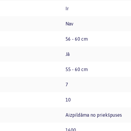
Ir
Nav
56 - 60 cm
Jā
55 - 60 cm
7
10
Aizpildāma no priekšpuses
1600