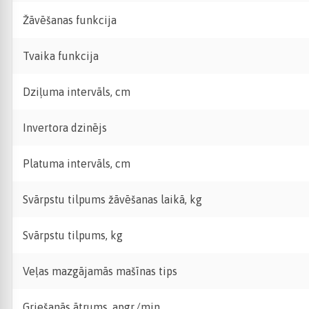
Žāvēšanas funkcija
Tvaika funkcija
Dziļuma intervāls, cm
Invertora dzinējs
Platuma intervāls, cm
Svārpstu tilpums žāvēšanas laikā, kg
Svārpstu tilpums, kg
Veļas mazgājamās mašīnas tips
Griešanās ātrums, apgr./min.