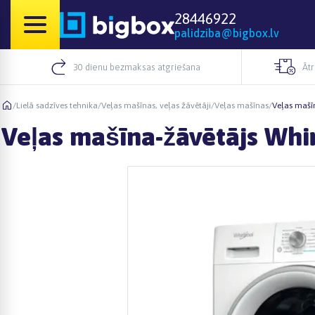
28446922
palidziba@bigbox.lv
30 dienu bezmaksas atgriešana
Āt
/
Lielā sadzīves tehnika
/
Veļas mašīnas, veļas žāvētāji
/
Veļas mašīnas
/
Veļas mašī
Veļas mašīna-žāvētājs Whi