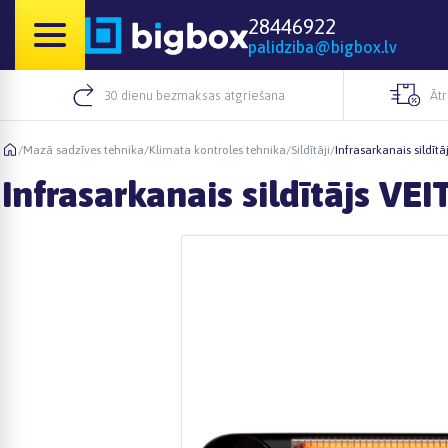
28446922
palidziba@bigbox.lv
30 dienu bezmaksas atgriešana
Āt
/
Mazā sadzīves tehnika
/
Klimata kontroles tehnika
/
Sildītāji
/
Infrasarkanais sildīt
Infrasarkanais sildītājs VE