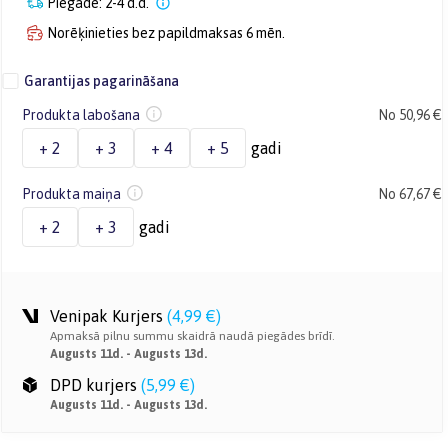
Piegāde: 2-4 d.d.
Norēķinieties bez papildmaksas 6 mēn.
Garantijas pagarināšana
Produkta labošana
No 50,96 €
+ 2
+ 3
+ 4
+ 5
gadi
Produkta maiņa
No 67,67 €
+ 2
+ 3
gadi
Venipak Kurjers
(
4,99 €
)
Apmaksā pilnu summu skaidrā naudā piegādes brīdī.
Augusts 11d. - Augusts 13d.
DPD kurjers
(
5,99 €
)
Augusts 11d. - Augusts 13d.