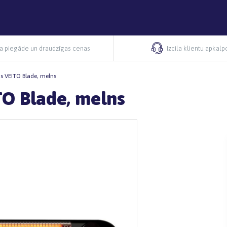
ra piegāde un draudzīgas cenas
Izcila klientu apkal
ājs VEITO Blade, melns
ITO Blade, melns