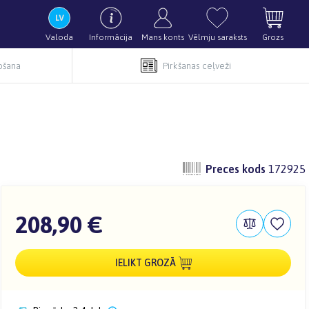
Valoda
Informācija
Mans konts
Vēlmju saraksts
Grozs
pošana
Pirkšanas ceļveži
Preces kods
172925
208,90 €
IELIKT GROZĀ