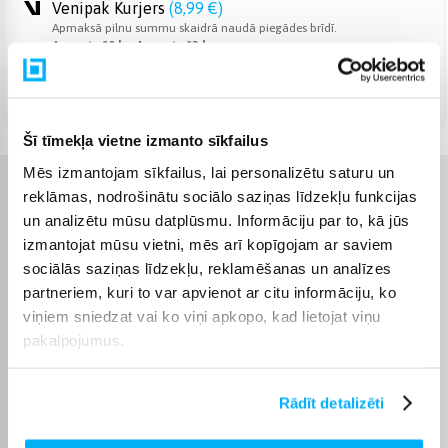
Venipak Kurjers
(
8,99 €
)
Apmaksā pilnu summu skaidrā naudā piegādes brīdī.
Augusts 10d. - Augusts 13d.
DPD kurjers
(
9,99 €
)
Augusts 10d. - Augusts 13d.
Šī tīmekļa vietne izmanto sīkfailus
Mēs izmantojam sīkfailus, lai personalizētu saturu un
reklāmas, nodrošinātu sociālo saziņas līdzekļu funkcijas
Raksturlielumi
un analizētu mūsu datplūsmu. Informāciju par to, kā jūs
izmantojat mūsu vietni, mēs arī kopīgojam ar saviem
Ražotājs
Brego
sociālās saziņas līdzekļu, reklamēšanas un analīzes
partneriem, kuri to var apvienot ar citu informāciju, ko
Recirkulācija /
Tvaika nosūcēja
Pievienojams ventilācijas
viņiem sniedzat vai ko viņi apkopo, kad lietojat viņu
pieslēguma veids
atverei
pakalpojumus.
Garantijas laiks
24 mēn.
Rādīt detalizēti
Enerģijas klase
A