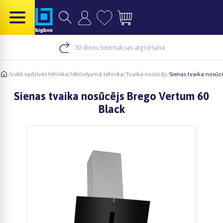
30 dienu bezmaksas atgriešana
/
Lielā sadzīves tehnika
/
Iebūvējamā tehnika
/
Tvaika nosūcēji
/
Sienas tvaika nosūc
Sienas tvaika nosūcējs Brego Vertum 60
Black