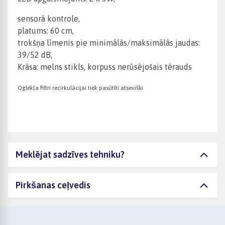
sensorā kontrole,
platums: 60 cm,
trokšņa līmenis pie minimālās/maksimālās jaudas:
39/52 dB,
Krāsa: melns stikls, korpuss nerūsējošais tērauds
Oglekļa filtri recirkulācijai tiek pasūtīti atsevišķi
Meklējat sadzīves tehniku?
Pirkšanas ceļvedis