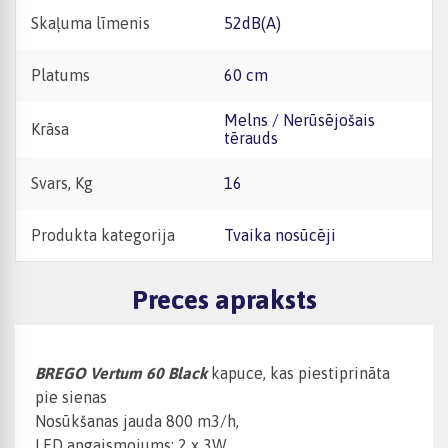
Skaļuma līmenis
52dB(A)
Platums
60 cm
Melns / Nerūsējošais
Krāsa
tērauds
Svars, Kg
16
Produkta kategorija
Tvaika nosūcēji
Preces apraksts
BREGO Vertum 60 Black
kapuce, kas piestiprināta
pie sienas
Nosūkšanas jauda 800 m3/h,
LED apgaismojums: 2 x 3W,