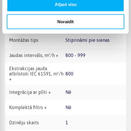
Atļaut visu
Pārvaldība
Sensoru
Noraidīt
Platuma intervāls, cm
60 - 69 cm
Montāžas tips
Stiprināmi pie sienas
Jaudas intervāls, m³/h +
800 - 999
Ekstrakcijas jauda
atbilstoši IEC 61591, m³/h
800
+
Integrācija ar plīti +
Nē
Komplektā filtrs +
Nē
Dzinēju skaits
1