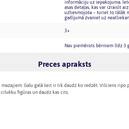
informāciju uz iepakojuma. Iete
asas detaļas, kas var izraisīt a
uzliesmojoša – turiet to tālāk
gadījumā zvaniet uz neatlieka
3+
Nav piemērots bērniem līdz 3
Preces apraksts
mazajiem. Galu galā šeit ir tik daudz ko redzēt. Vilciens ripo
 cilvēku figūras un daudz kas cits.