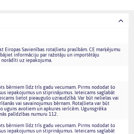
bājiet informāciju par ražotāju un importētāju
norādīti uz iepakojuma.
sus iepakojumus un stiprinājumus. Ieteicams saglabāt
icams lietot pieaugušo uzraudzībā. Var būt nelielas vai
izrīšanās vai savainojumus bērnam. Rotaļlieta var būt
 no uguns avotiem un apkures ierīcēm. Ugunsgrēka
mās palīdzības numuru 112.
sus iepakojumus un stiprinājumus. Ieteicams saglabāt