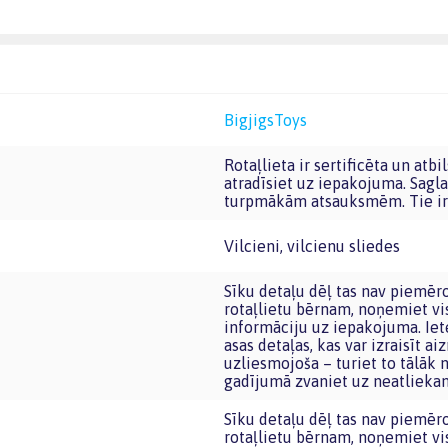
BigjigsToys
Rotaļlieta ir sertificēta un atbilst Eiropas Savienības rotaļlietu prasībām. CE marķējumu
atradīsiet uz iepakojuma. Sagla
turpmākām atsauksmēm. Tie ir 
Vilcieni, vilcienu sliedes
Sīku detaļu dēļ tas nav piemērots bērniem līdz trīs gadu vecumam. Pirms nododat šo
rotaļlietu bērnam, noņemiet vi
informāciju uz iepakojuma. Iete
asas detaļas, kas var izraisīt a
uzliesmojoša – turiet to tālāk
gadījumā zvaniet uz neatlieka
Sīku detaļu dēļ tas nav piemērots bērniem līdz trīs gadu vecumam. Pirms nododat šo
rotaļlietu bērnam, noņemiet vi