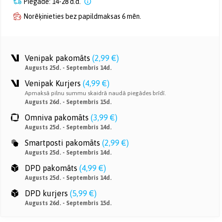
Piegāde: 14-28 d.d.
Norēķinieties bez papildmaksas 6 mēn.
Venipak pakomāts
(
2,99 €
)
Augusts 25d. - Septembris 14d.
Venipak Kurjers
(
4,99 €
)
Apmaksā pilnu summu skaidrā naudā piegādes brīdī.
Augusts 26d. - Septembris 15d.
Omniva pakomāts
(
3,99 €
)
Augusts 25d. - Septembris 14d.
Smartposti pakomāts
(
2,99 €
)
Augusts 25d. - Septembris 14d.
DPD pakomāts
(
4,99 €
)
Augusts 25d. - Septembris 14d.
DPD kurjers
(
5,99 €
)
Augusts 26d. - Septembris 15d.