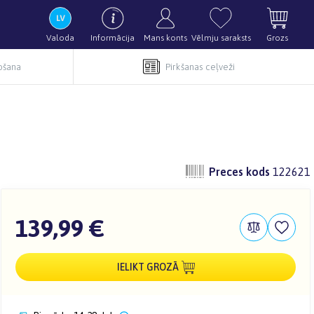
Valoda
Informācija
Mans konts
Vēlmju saraksts
Grozs
pošana
Pirkšanas ceļveži
Preces kods
122621
139,99 €
IELIKT GROZĀ