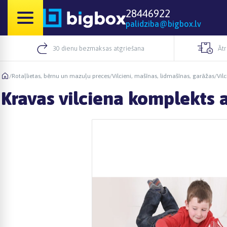
28446922
palidziba@bigbox.lv
30 dienu bezmaksas atgriešana
Āt
/
Rotaļlietas, bērnu un mazuļu preces
/
Vilcieni, mašīnas, lidmašīnas, garāžas
/
Vilc
Kravas vilciena komplekts 