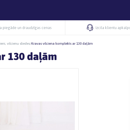
ra piegāde un draudzīgas cenas
Izcila klientu apkal
ieni, vilcienu sliedes
/
Kravas vilciena komplekts ar 130 daļām
ar 130 daļām