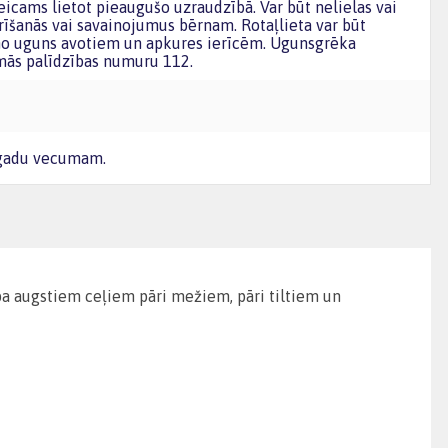
icams lietot pieaugušo uzraudzībā. Var būt nelielas vai
izrīšanās vai savainojumus bērnam. Rotaļlieta var būt
 no uguns avotiem un apkures ierīcēm. Ugunsgrēka
mās palīdzības numuru 112.
 gadu vecumam.
 pa augstiem ceļiem pāri mežiem, pāri tiltiem un