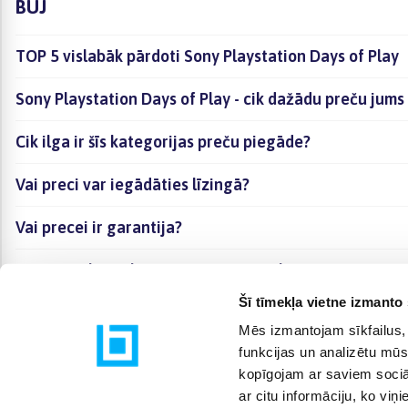
BUJ
TOP 5 vislabāk pārdoti Sony Playstation Days of Play
Sony Playstation Days of Play - cik dažādu preču jums 
Cik ilga ir šīs kategorijas preču piegāde?
Vai preci var iegādāties līzingā?
Vai precei ir garantija?
Kā visērtāk izvēlēties sev piemērotāko preci?
Šī tīmekļa vietne izmanto 
Mēs izmantojam sīkfailus, 
funkcijas un analizētu mūs
kopīgojam ar saviem sociāl
ar citu informāciju, ko viņ