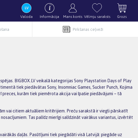
Valoda
Informācija
Mans konts
Vēlmju saraksts
Grozs
pošana
Pirkšanas ceļveži
iespējas. BIGBOX.LV veikalā kategorijas Sony Playstation Days of Play
Sortimentā tiek piedāvātas Sony, Insomniac Games, Sucker Punch, Kojima
rī preces, kurām tiek piemērota akcija vai īpašie piedāvājumi – tā
m vai citiem aktuāliem kritērijiem. Preču sarakstā ir viegli pārskatīt
sacījumiem. Tas palīdz mierīgi salīdzināt vairākus variantus, izvērtēt
irākās daļās. Pasūtījumi tiek piegādāti visā Latvijā: piegāde uz