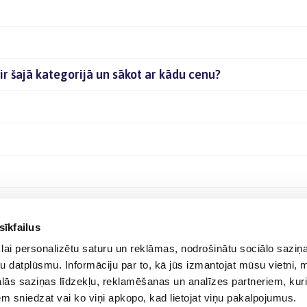
ir šajā kategorijā un sākot ar kādu cenu?
sīkfailus
lai personalizētu saturu un reklāmas, nodrošinātu sociālo saziņa
u datplūsmu. Informāciju par to, kā jūs izmantojat mūsu vietni, 
ās saziņas līdzekļu, reklamēšanas un analīzes partneriem, kuri
iem sniedzat vai ko viņi apkopo, kad lietojat viņu pakalpojumus.