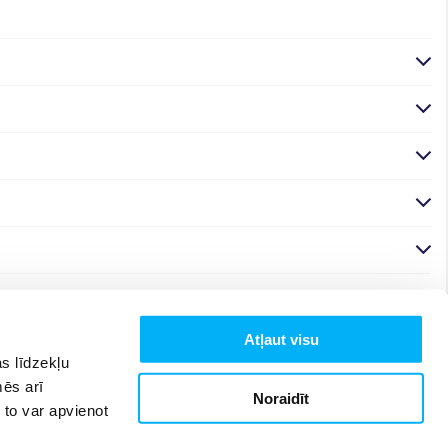
Atļaut visu
s līdzekļu
mēs arī
Noraidīt
 to var apvienot