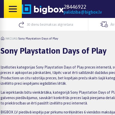
28446922
palidziba@bigbox.lv
30 dienu bezmaksas atgriešana
Āt
/
AKCIJAS
/
Sony Playstation Days of Play
Sony Playstation Days of Play
Izvēloties kategorijas Sony Playstation Days of Play preces internetā, 
preces ir apkopotas pārskatāmi, tāpēc varat ērti salīdzināt dažādus pie
Productions un citu ražotāju preces, bet kopējais preču skaits šajā katego
izvēlēto preci iespējams iegādāties lētāk.
Lai iepirkšanās būtu vienkāršāka, kategorijā Sony Playstation Days of Play
galvenos piedāvājumus, savukārt konkrētās preces lapā pieejama detalizē
to priekšrocības un ērti pasūtīt izvēlēto preci internetā.
BIGBOX.LV piedāvā iespēju par pirkumu norēķināties 6 vienādos maksājumo