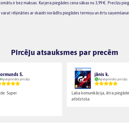
omātu ir bez maksas. Kurjera piegādes cena sākas no 3,99 €. Precīzu pie
 varat rēķināties ar skaidri norādītu piegādes termiņu un ērtu saņemšanas 
Pircēju atsauksmes par precēm
ormunds Š.
jānis k.
Apstiprināts pircējs
Apstiprināts pircējs
āde. Super.
Laba komunikācija, ātra piegāde
atbilstoša