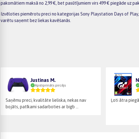
pakomātiem maksā no 2,99 €, bet pasūtījumiem virs 499 € piegāde uz pak
Izvēloties piemērotu preci no kategorijas Sony Playstation Days of Play,
varētu saņemt bez liekas kavēšanās.
Justinas M.
N
Apstiprināts pircējs
Saņēmu preci, kvalitāte lieliska, nekas nav
Ļoti ātra pieg
bojāts, patīkami sadarboties ar bigb ...