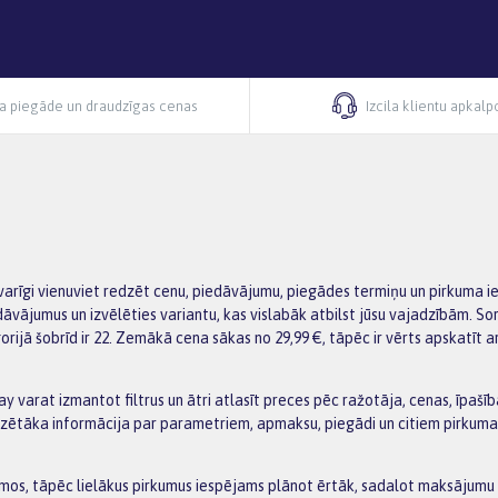
ra piegāde un draudzīgas cenas
Izcila klientu apkal
svarīgi vienuviet redzēt cenu, piedāvājumu, piegādes termiņu un pirkuma 
dāvājumus un izvēlēties variantu, kas vislabāk atbilst jūsu vajadzībām. 
rijā šobrīd ir 22. Zemākā cena sākas no 29,99 €, tāpēc ir vērts apskatīt a
 varat izmantot filtrus un ātri atlasīt preces pēc ražotāja, cenas, īpašībā
tāka informācija par parametriem, apmaksu, piegādi un citiem pirkuma no
s, tāpēc lielākus pirkumus iespējams plānot ērtāk, sadalot maksājumu va