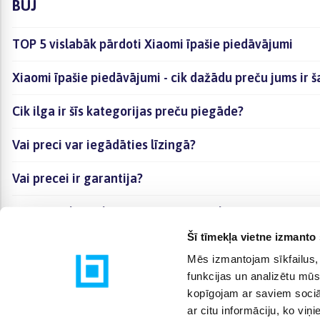
BUJ
TOP 5 vislabāk pārdoti Xiaomi īpašie piedāvājumi
Xiaomi īpašie piedāvājumi - cik dažādu preču jums ir š
Cik ilga ir šīs kategorijas preču piegāde?
Vai preci var iegādāties līzingā?
Vai precei ir garantija?
Kā visērtāk izvēlēties sev piemērotāko preci?
Šī tīmekļa vietne izmanto 
Mēs izmantojam sīkfailus, 
funkcijas un analizētu mūs
kopīgojam ar saviem sociāl
ar citu informāciju, ko viņ