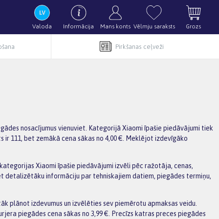
Valoda
Informācija
Mans konts
Vēlmju saraksts
Grozs
pošana
Pirkšanas ceļveži
iegādes nosacījumus vienuviet. Kategorijā Xiaomi īpašie piedāvājumi tiek
ts ir 111, bet zemākā cena sākas no 4,00 €. Meklējot izdevīgāko
t kategorijas Xiaomi īpašie piedāvājumi izvēli pēc ražotāja, cenas,
et detalizētāku informāciju par tehniskajiem datiem, piegādes termiņu,
tāk plānot izdevumus un izvēlēties sev piemērotu apmaksas veidu.
urjera piegādes cena sākas no 3,99 €. Precīzs katras preces piegādes