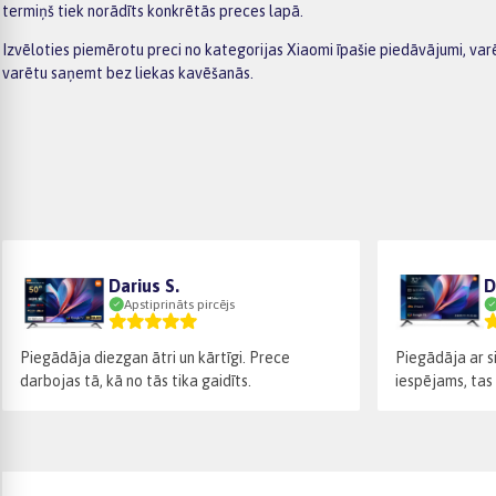
termiņš tiek norādīts konkrētās preces lapā.
Izvēloties piemērotu preci no kategorijas Xiaomi īpašie piedāvājumi, va
varētu saņemt bez liekas kavēšanās.
Darius S.
D
Apstiprināts pircējs
Piegādāja diezgan ātri un kārtīgi. Prece
Piegādāja ar s
darbojas tā, kā no tās tika gaidīts.
iespējams, tas 