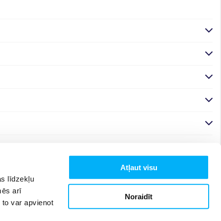
Atļaut visu
s līdzekļu
mēs arī
Noraidīt
 to var apvienot