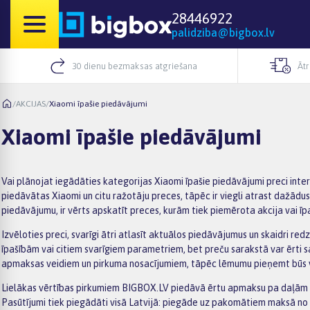
28446922
palidziba@bigbox.lv
30 dienu bezmaksas atgriešana
Āt
/
AKCIJAS
/
Xiaomi īpašie piedāvājumi
Xiaomi īpašie piedāvājumi
Vai plānojat iegādāties kategorijas Xiaomi īpašie piedāvājumi preci inte
piedāvātas Xiaomi un citu ražotāju preces, tāpēc ir viegli atrast dažādu
piedāvājumu, ir vērts apskatīt preces, kurām tiek piemērota akcija vai īp
Izvēloties preci, svarīgi ātri atlasīt aktuālos piedāvājumus un skaidri red
īpašībām vai citiem svarīgiem parametriem, bet preču sarakstā var ērti 
apmaksas veidiem un pirkuma nosacījumiem, tāpēc lēmumu pieņemt būs 
Lielākas vērtības pirkumiem BIGBOX.LV piedāvā ērtu apmaksu pa daļām –
Pasūtījumi tiek piegādāti visā Latvijā: piegāde uz pakomātiem maksā no 