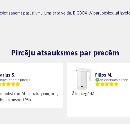
rēsiet saņemt pasūtījumu jums ērtā veidā. BIGBOX.LV parūpēsies, lai izvē
Pircēju atsauksmes par precēm
arius S.
Filips M.
Apstiprināts pircējs
Apstiprināts pircējs
imboliski bojātu iepakojumu, bet,
Ātri piegādā
bija transportēša ...