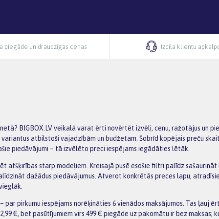
ra piegāde un draudzīgas cenas
Izcila klientu apkal
rnetā? BIGBOX.LV veikalā varat ērti novērtēt izvēli, cenu, ražotājus un p
s variantus atbilstoši vajadzībām un budžetam. Šobrīd kopējais preču skai
ašie piedāvājumi – tā izvēlēto preci iespējams iegādāties lētāk.
zēt atšķirības starp modeļiem. Kreisajā pusē esošie filtri palīdz sašaurinā
salīdzināt dažādus piedāvājumus. Atverot konkrētās preces lapu, atradīsi
vieglāk.
 par pirkumu iespējams norēķināties 6 vienādos maksājumos. Tas ļauj ēr
2,99 €, bet pasūtījumiem virs 499 € piegāde uz pakomātu ir bez maksas; k