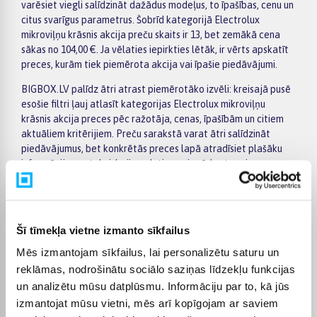
varēsiet viegli salīdzināt dažādus modeļus, to īpašības, cenu un
citus svarīgus parametrus. Šobrīd kategorijā Electrolux
mikroviļņu krāsnis akcija preču skaits ir 13, bet zemākā cena
sākas no 104,00 €. Ja vēlaties iepirkties lētāk, ir vērts apskatīt
preces, kurām tiek piemērota akcija vai īpašie piedāvājumi.
BIGBOX.LV palīdz ātri atrast piemērotāko izvēli: kreisajā pusē
esošie filtri ļauj atlasīt kategorijas Electrolux mikroviļņu
krāsnis akcija preces pēc ražotāja, cenas, īpašībām un citiem
aktuāliem kritērijiem. Preču sarakstā varat ātri salīdzināt
piedāvājumus, bet konkrētās preces lapā atradīsiet plašāku
informāciju par tehniskajiem datiem, piegādes termiņu,
apmaksas iespējām un pirkuma nosacījumiem. Tas palīdz ērtāk
pieņemt lēmumu un pasūtīt izvēlēto preci internetā.
BIGBOX.LV piedāvā iespēju par pirkumu norēķināties 6
Šī tīmekļa vietne izmanto sīkfailus
vienādos maksājumos, tāpēc izvēlēto preci var iegādāties
ērtāk, sadalot maksājumu vairākās daļās. Piegāde tiek
Mēs izmantojam sīkfailus, lai personalizētu saturu un
nodrošināta visā Latvijā: uz pakomātiem no 2,99 €, bet
reklāmas, nodrošinātu sociālo saziņas līdzekļu funkcijas
pasūtījumiem virs 499 € piegāde uz pakomātu ir bez maksas;
un analizētu mūsu datplūsmu. Informāciju par to, kā jūs
kurjera piegāde maksā no 3,99 €. Precīzs katras preces
izmantojat mūsu vietni, mēs arī kopīgojam ar saviem
piegādes termiņš vienmēr ir norādīts konkrētās preces lapā.