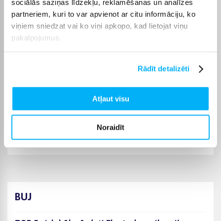
sociālās saziņas līdzekļu, reklamēšanas un analīzes
Izvēlēto preci no kategorijas Electrolux mikroviļņu krāsnis
partneriem, kuri to var apvienot ar citu informāciju, ko
akcija piegādāsim norādītajā termiņā, lai pirkumu internetā
viņiem sniedzat vai ko viņi apkopo, kad lietojat viņu
varētu saņemt jums ērtā veidā.
pakalpojumus.
Rādīt detalizēti
Pircēju atsauksmes par precēm
Atļaut visu
Dace C.
Noraidīt
Apstiprināts pircējs
Izcila mikrene. Vienkārša un krāsu gamma eleganta.
BUJ